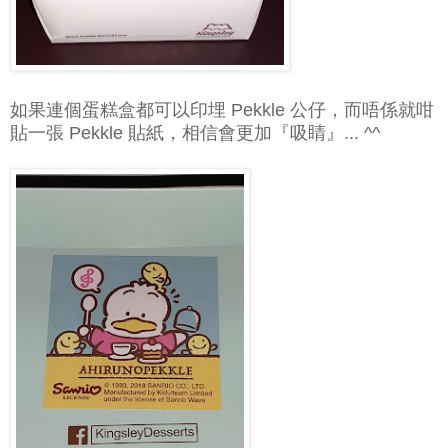
如果連個蛋糕盒都可以印埋 Pekkle 公仔，而唔係就咁
貼一張 Pekkle 貼紙，相信會更加『吸睛』... ^^