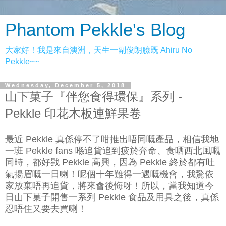
Phantom Pekkle's Blog
大家好！我是來自澳洲，天生一副俊朗臉既 Ahiru No
Pekkle~~
Wednesday, December 5, 2018
山下菓子『伴您食得環保』系列 -
Pekkle 印花木板連鮮果卷
最近 Pekkle 真係停不了咁推出唔同嘅產品，相信我地
一班 Pekkle fans 喺追貨追到疲於奔命、食哂西北風嘅
同時，都好戥 Pekkle 高興，因為 Pekkle 終於都有吐
氣揚眉嘅一日喇！呢個十年難得一遇嘅機會，我驚依
家放棄唔再追貨，將來會後悔呀！所以，當我知道今
日山下菓子開售一系列 Pekkle 食品及用具之後，真係
忍唔住又要去買喇！