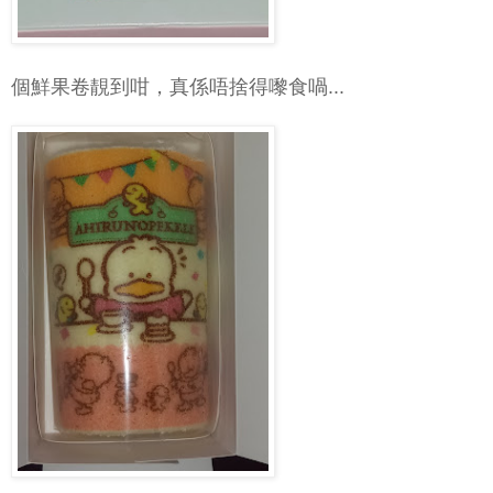
個鮮果卷靚到咁，真係唔捨得嚟食喎...