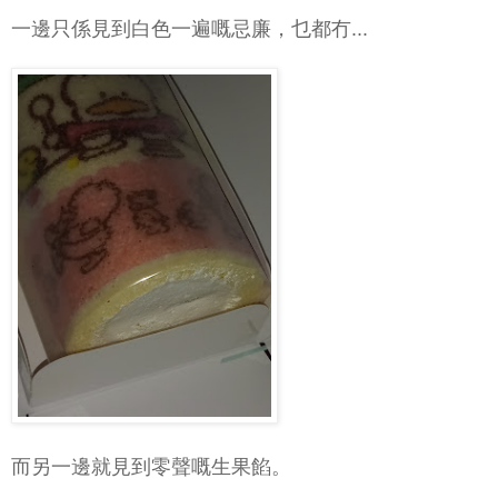
一邊只係見到白色一遍嘅忌廉，乜都冇...
而另一邊就見到零聲嘅生果餡。