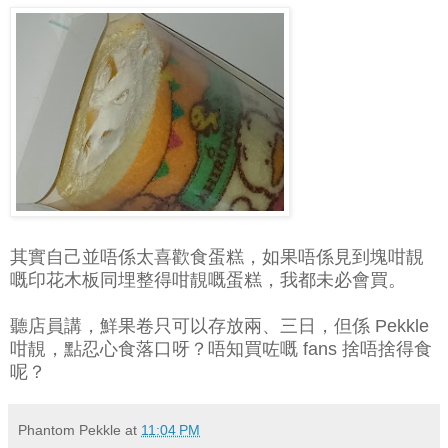
其實自己並唔係太喜歡食蛋糕，如果唔係見到塊咁靚
嘅印花木板同埋整得咁靚嘅蛋糕，我都未必會買。
聽店員講，鮮果卷只可以存放兩、三日，但係 Pekkle
咁靚，點忍心食落口呀？唔知買咗嘅 fans 捨唔捨得食
呢？
Phantom Pekkle
at
11:04 PM