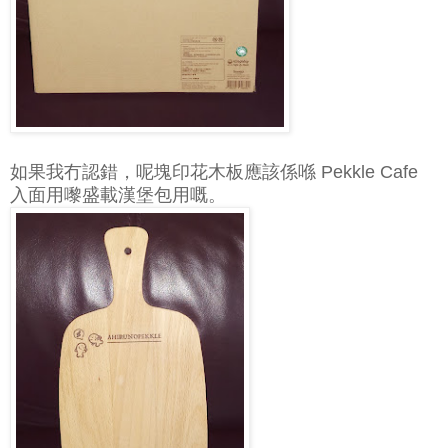
如果我冇認錯，呢塊印花木板應該係喺 Pekkle Cafe
入面用嚟盛載漢堡包用嘅。