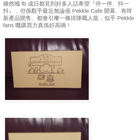
雖然喺 fb 成日都見到好多人話希望『停一停、抖一
抖』，但係觀乎最近無論係 Pekkle Cafe 開幕、有咩
新產品開售、都會引嚟一條排隊嘅人龍，似乎 Pekkle
fans 嘅購買力真係好高喎！