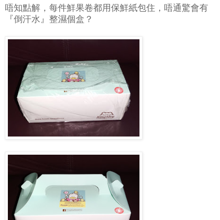
唔知點解，每件鮮果卷都用保鮮紙包住，唔通驚會有
『倒汗水』整濕個盒？