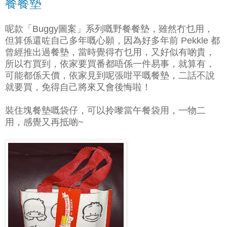
餐餐墊
呢款「Buggy圖案」系列嘅野餐餐墊，雖然冇乜用，
但算係還咗自己多年嘅心願，因為好多年前 Pekkle 都
曾經推出過餐墊，當時覺得冇乜用，又好似有啲貴，
所以冇買到，依家要買番都唔係一件易事，就算有，
可能都係天價，依家見到呢張咁平嘅餐墊，二話不說
就要買，免得自己將來又會後悔啦！
裝住塊餐墊嘅袋仔，可以拎嚟當午餐袋用，一物二
用，感覺又再抵啲~