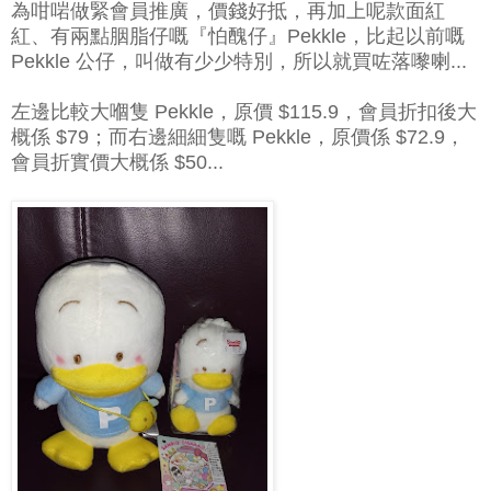
為咁啱做緊會員推廣，價錢好抵，再加上呢款面紅
紅、有兩點胭脂仔嘅『怕醜仔』Pekkle，比起以前嘅
Pekkle 公仔，叫做有少少特別，所以就買咗落嚟喇...
左邊比較大嗰隻 Pekkle，原價 $115.9，會員折扣後大
概係 $79；而右邊細細隻嘅 Pekkle，原價係 $72.9，
會員折實價大概係 $50...