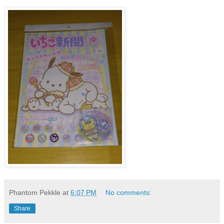
Phantom Pekkle
at
6:07 PM
No comments:
Share