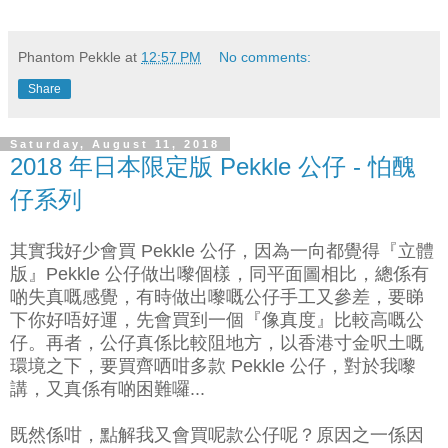
Phantom Pekkle
at
12:57 PM
No comments:
Share
Saturday, August 11, 2018
2018 年日本限定版 Pekkle 公仔 - 怕醜
仔系列
其實我好少會買 Pekkle 公仔，因為一向都覺得『立體
版』Pekkle 公仔做出嚟個樣，同平面圖相比，總係有
啲失真嘅感覺，有時做出嚟嘅公仔手工又參差，要睇
下你好唔好運，先會買到一個『像真度』比較高嘅公
仔。再者，公仔真係比較阻地方，以香港寸金呎土嘅
環境之下，要買齊哂咁多款 Pekkle 公仔，對於我嚟
講，又真係有啲困難囉...
既然係咁，點解我又會買呢款公仔呢？原因之一係因