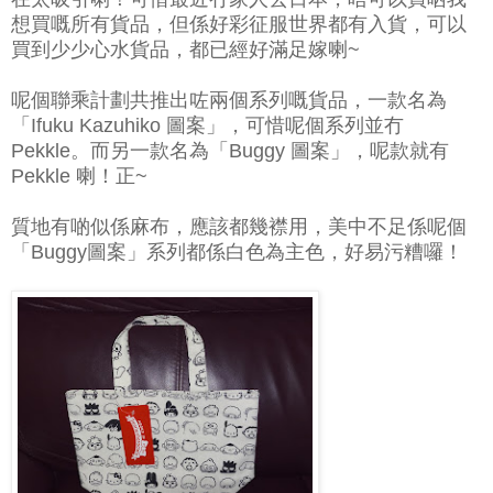
想買嘅所有貨品，但係好彩征服世界都有入貨，可以
買到少少心水貨品，都已經好滿足嫁喇~
呢個聯乘計劃共推出咗兩個系列嘅貨品，一款名為
「Ifuku Kazuhiko 圖案」，可惜呢個系列並冇
Pekkle。而另一款名為「Buggy 圖案」，呢款就有
Pekkle 喇！正~
質地有啲似係麻布，應該都幾襟用，美中不足係呢個
「Buggy圖案」系列都係白色為主色，好易污糟囉！