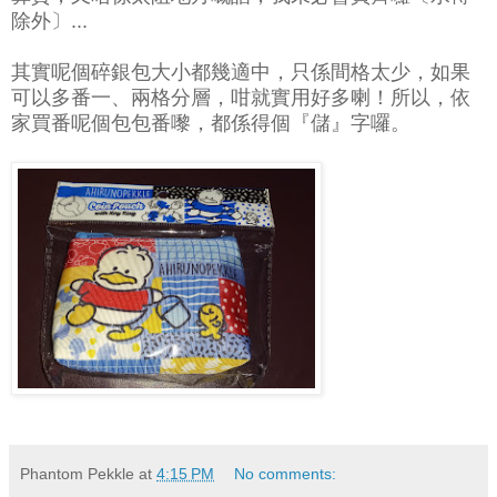
除外〕...
其實呢個碎銀包大小都幾適中，只係間格太少，如果
可以多番一、兩格分層，咁就實用好多喇！所以，依
家買番呢個包包番嚟，都係得個『儲』字囉。
Phantom Pekkle
at
4:15 PM
No comments: