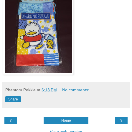
Phantom Pekkle
at
6:13 PM
No comments:
Share
‹
›
Home
View web version