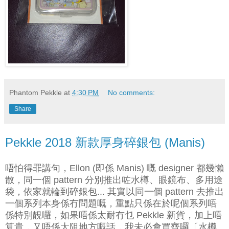
Phantom Pekkle
at
4:30 PM
No comments:
Share
Pekkle 2018 新款厚身碎銀包 (Manis)
唔怕得罪講句，Ellon (即係 Manis) 嘅 designer 都幾懶
散，同一個 pattern 分別推出咗水樽、眼鏡布、多用途
袋，依家就輪到碎銀包... 其實以同一個 pattern 去推出
一個系列本身係冇問題嘅，重點只係在於呢個系列唔
係特別靚囉，如果唔係太耐冇乜 Pekkle 新貨，加上唔
算貴，又唔係太阻地方嘅話，我未必會買齊囉〔水樽