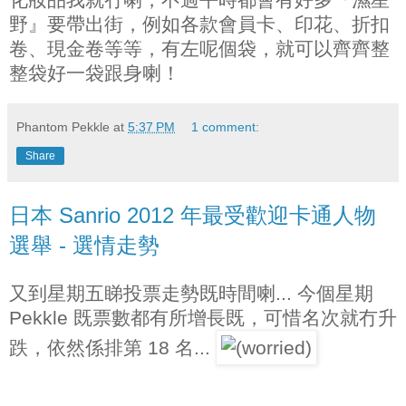
野』要帶出街，例如各款會員卡、印花、折扣
卷、現金卷等等，有左呢個袋，就可以齊齊整
整袋好一袋跟身喇！
Phantom Pekkle
at
5:37 PM
1 comment:
Share
日本 Sanrio 2012 年最受歡迎卡通人物
選舉 - 選情走勢
又到星期五睇投票走勢既時間喇... 今個星期
Pekkle 既票數都有所增長既，可惜名次就冇升
跌，依然係排第 18 名...