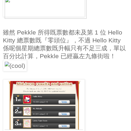
雖然 Pekkle 所得既票數都未及第 1 位 Hello
Kitty 總票數既『零頭位』，不過 Hello Kitty
係呢個星期總票數既升幅只有不足三成，單以
百分比計算，Pekkle 已經贏左九條街啦！