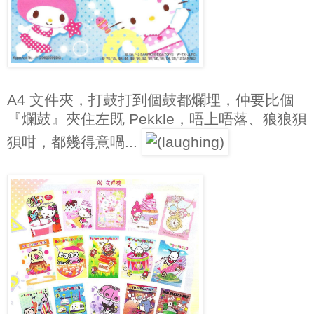
A4 文件夾，打鼓打到個鼓都爛埋，仲要比個
『爛鼓』夾住左既 Pekkle，唔上唔落、狼狼狽
狽咁，都幾得意喎...