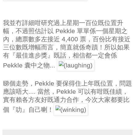
我並冇詳細咁研究過上星期一百位既位置升
幅，不過照估計以 Pekkle 單單係一個星期之
內，總票數多左接近 4,400 票，百份比有接近
三位數既增幅而言，簡直就係奇蹟！所以如果
有『最佳進步獎』既話，相信都一定會係
Pekkle 囊中之物...
睇個走勢，Pekkle 要保得住上年既位置，問題
應該唔大.... 當然，Pekkle 可以有咁既佳績，
實有賴各方友好既通力合作，今次大家都要比
個『叻』自己喇！