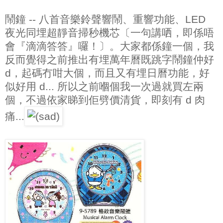
鬧鐘 -- 八首音樂鈴聲響鬧、重響功能、LED
夜光同埋超靜音掃秒機芯〔一句講哂，即係唔
會『滴滴答答』囉！〕。大家都係鐘一個，我
反而覺得之前推出有埋萬年曆既跳字鬧鐘仲好
d，起碼冇咁大個，而且又有埋日曆功能，好
似好用 d... 所以之前嗰個我一次過就買左兩
個，不過依家睇到佢劈價清貨，即刻有 d 肉
痛...