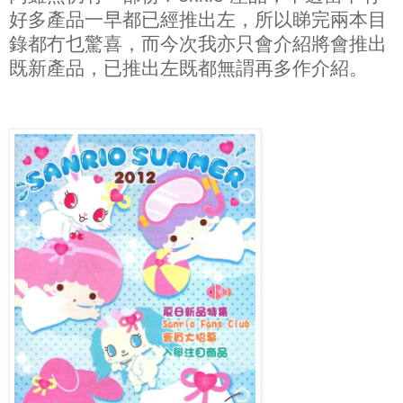
好多產品一早都已經推出左，所以睇完兩本目
錄都冇乜驚喜，而今次我亦只會介紹將會推出
既新產品，已推出左既都無謂再多作介紹。