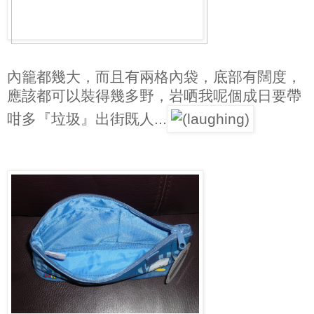
內籠都幾大，而且有兩格內袋，底部有闊度，
應該都可以裝得幾多野，岩哂我呢個成日要帶
咁多『垃圾』出街既人...