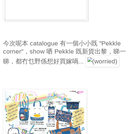
今次呢本 catalogue 有一個小小既 "Pekkle
corner"，show 哂 Pekkle 既新貨出黎，睇一
睇，都冇乜野係想好買嫁喎...