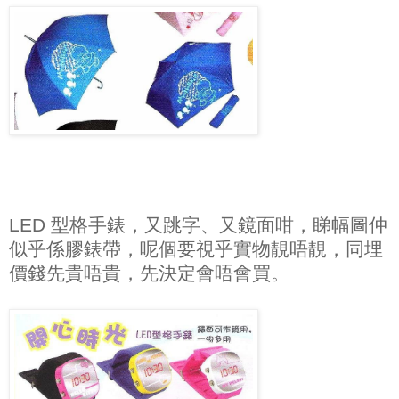
LED 型格手錶，又跳字、又鏡面咁，睇幅圖仲
似乎係膠錶帶，呢個要視乎實物靚唔靚，同埋
價錢先貴唔貴，先決定會唔會買。