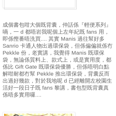
成個書包咁大個既背囊，仲話係『輕便系列』
喎，一 d 都唔岩我呢個上左年紀既 fans 用，
即係慳番唔洗買.... 其實 Manis 過往幫好多
Sanrio 卡通人物出過環保袋，但係偏偏就係冇
Pekkle 份，老實講，我覺得 Manis 既環保
袋，無論係質料上、款式上，或是實用度，都
係比 Gift Gate 既環保袋優勝，但係唔明白點
解咁耐都冇幫 Pekkle 推出環保袋，背囊反而
出過好幾款，對於我地呢 d 已經離開左校園生
活好一段日子既 fans 黎講，書包型既背囊真
係唔多實用囉....