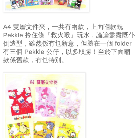
A4 雙層文件夾，一共有兩款，上面嗰款既
Pekkle 拎住條『救火喉』玩水，論論盡盡既仆
倒造型，雖然係冇乜新意，但勝在一個 folder
有三個 Pekkle 公仔，以多取勝！至於下面嗰
款係舊款，冇乜特別。