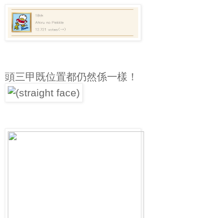
頭三甲既位置都仍然係一樣！