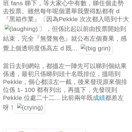
班 fans 睇下，等大家心中有數，睇住個走勢
去投票。雖然每年呢個選舉我覺得點都有 d
『黑箱作業』〔因為Pekkle 次次都入唔到十大
〕，但係比起以前由投票開始到
結束，完全『無聲無色』就公布左個賽果，感
覺上個透明度係高左 d 既...
當日去到網站，都搵左一陣先可以睇到個結果
係邊，最初只係睇到頭十名既排位，搵唔到
Pekkle，個心都涼左一截，後來發現原來個排
位係 1- 100 都有列出，再搵下，先發現到
Pekkle 位處二十二... 比前兩年既
成績
都差左
呀！