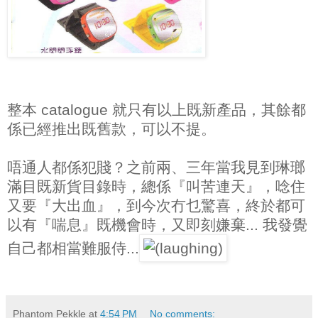
整本 catalogue 就只有以上既新產品，其餘都
係已經推出既舊款，可以不提。
唔通人都係犯賤？之前兩、三年當我見到琳瑯
滿目既新貨目錄時，總係『叫苦連天』，唸住
又要『大出血』，到今次冇乜驚喜，終於都可
以有『喘息』既機會時，又即刻嫌棄... 我發覺
自己都相當難服侍...
Phantom Pekkle
at
4:54 PM
No comments: