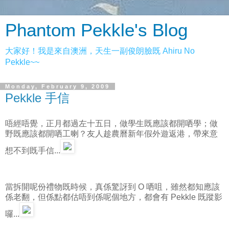
Phantom Pekkle's Blog
大家好！我是來自澳洲，天生一副俊朗臉既 Ahiru No
Pekkle~~
Monday, February 9, 2009
Pekkle 手信
唔經唔覺，正月都過左十五日，做學生既應該都開哂學；做
野既應該都開哂工喇？友人趁農曆新年假外遊返港，帶來意
想不到既手信...
當拆開呢份禮物既時候，真係驚訝到 O 哂咀，雖然都知應該
係老翻，但係點都估唔到係呢個地方，都會有 Pekkle 既蹤影
囉...