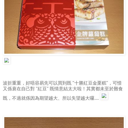
波折重重，好唔容易先可以買到既 "十勝紅豆金栗糕"，可惜
又係衰在自己對 "紅豆" 既情意結太大啦！其實都未至於難食
既，不過就係因為期望越大、所以失望越大囉....