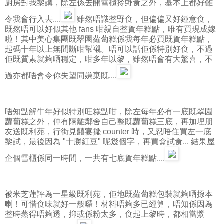
廚房對我黎講，除左係去開雪櫃拎野食之外，基本上都好難
令我會行入去....
雖然唔識整野食，但偏偏又好鍾意食，
既然唔可以好似其他 fans 咁親自整賀年糕點，唯有買現成嫁
啦！其中美心集團既翠園蘿蔔糕係我每年必買既賀年糕點，
起碼十年以上無間斷咁幫襯。唔可以話佢係特別好食，不過
佢既質素就夠哂穩定，咁多年以黎，雖然唔會有大驚喜，不
過亦都唔會令你失望同嫌棄既....
唔知點解牛年好似特別旺糕點咁，除左每年必有一底既翠園
蘿蔔糕之外，仲有隔離鄰舍自己整既蘿蔔糕三底，再加埋朋
友送既利苑，行街見囍宴擺 counter 時，又忍唔住買左一底
黎試，最後因為 "十勝紅豆" 呢幾個字，再買盒試食... 結果屋
企個雪櫃係同一時間，一共有七底賀年糕點....
被米芝蓮評為一星級既利苑，佢地既蘿蔔糕包裝就夠哂揼本
喇！可惜食味就好一般囉！材料唔夠多已經算，唔知係因為
整時蒸得唔夠透，抑或係粉太多，食起上黎時，都相當漿