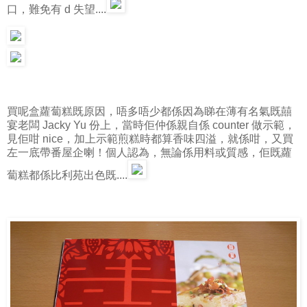
口，難免有 d 失望....
買呢盒蘿蔔糕既原因，唔多唔少都係因為睇在薄有名氣既囍
宴老闆 Jacky Yu 份上，當時佢仲係親自係 counter 做示範，
見佢咁 nice，加上示範煎糕時都算香味四溢，就係咁，又買
左一底帶番屋企喇！個人認為，無論係用料或質感，佢既蘿
蔔糕都係比利苑出色既....