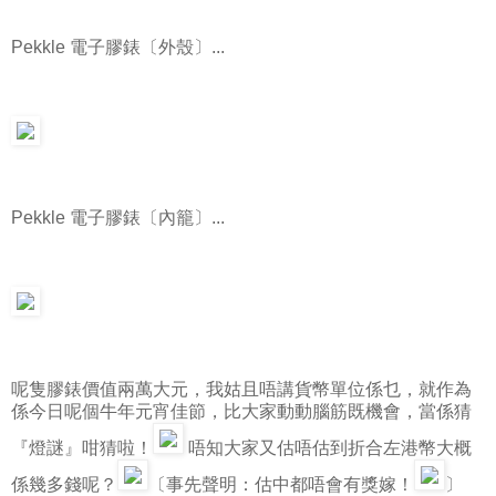
Pekkle 電子膠錶〔外殼〕...
Pekkle 電子膠錶〔內籠〕...
呢隻膠錶價值兩萬大元，我姑且唔講貨幣單位係乜，就作為
係今日呢個牛年元宵佳節，比大家動動腦筋既機會，當係猜
『燈謎』咁猜啦！
唔知大家又估唔估到折合左港幣大概
係幾多錢呢？
〔事先聲明：估中都唔會有獎嫁！
〕