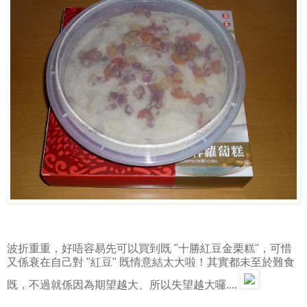
波折重重，好唔容易先可以買到既 "十勝紅豆金栗糕"，可惜
又係衰在自己對 "紅豆" 既情意結太大啦！其實都未至於難食
既，不過就係因為期望越大、所以失望越大囉....