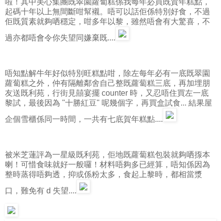
啦！其中美心集團既翠園蘿蔔糕係我每年必買既賀年糕點，
起碼十年以上無間斷咁幫襯。唔可以話佢係特別好食，不過
佢既質素就夠哂穩定，咁多年以黎，雖然唔會有大驚喜，不
過亦都唔會令你失望同嫌棄既....
唔知點解牛年好似特別旺糕點咁，除左每年必有一底既翠園
蘿蔔糕之外，仲有隔離鄰舍自己整既蘿蔔糕三底，再加埋朋
友送既利苑，行街見囍宴擺 counter 時，又忍唔住買左一底
黎試，最後因為 "十勝紅豆" 呢幾個字，再買盒試食... 結果屋
企個雪櫃係同一時間，一共有七底賀年糕點....
被米芝蓮評為一星級既利苑，佢地既蘿蔔糕包裝就夠哂揼本
喇！可惜食味就好一般囉！材料唔夠多已經算，唔知係因為
整時蒸得唔夠透，抑或係粉太多，食起上黎時，都相當漿
口，難免有 d 失望....