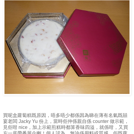
買呢盒蘿蔔糕既原因，唔多唔少都係因為睇在薄有名氣既囍
宴老闆 Jacky Yu 份上，當時佢仲係親自係 counter 做示範，
見佢咁 nice，加上示範煎糕時都算香味四溢，就係咁，又買
左一底帶番屋企喇！個人認為，無論係用料或質感，佢既蘿