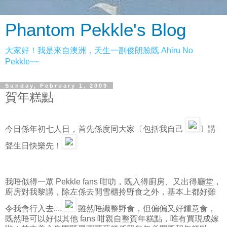
Phantom Pekkle's Blog
大家好！我是來自澳洲，天生一副俊朗臉既 Ahiru No
Pekkle~~
Sunday, February 1, 2009
賀年糕點
今日係年初七人日，首先係度同大家〔包括我自己
〕講
聲生日快樂先！
我唔似得一眾 Pekkle fans 咁叻，既入得廚房、又出得廳堂，
廚房對我黎講，除左係去開雪櫃拎野食之外，基本上都好難
令我會行入去....
雖然唔識整野食，但偏偏又好鍾意食，
既然唔可以好似其他 fans 咁親自整賀年糕點，唯有買現成嫁