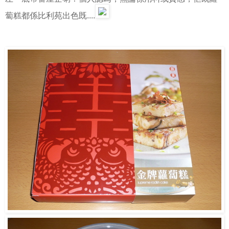
蔔糕都係比利苑出色既....