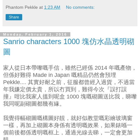
Phantom Pekkle
at
1:23 AM
No comments:
Share
Monday, February 1, 2016
Sanrio characters 1000 塊仿水晶透明砌
圖
家人從日本帶嚟嘅手信，雖然已經係 2014 年嘅產物，
但係好難得 Made in Japan 嘅精品仍然會預埋
Pekkle.... 其實好耐之前，征服都曾經入過貨，不過當
年我嫌定價太貴，所以冇買到，難得今次『誤打誤
撞』咁比我家人搵到呢盒 1000 塊嘅砌圖送比我，睇嚟
我同呢副砌圖都幾有緣。
我覺得幅砌圖嘅構圖好靚，就好似教堂嘅彩繪玻璃窗
一樣，再加上砌圖本身係有透明嘅效果，如果錶喺一
個前後都係透明嘅框上，通過光線去睇，一定會更加
靚。