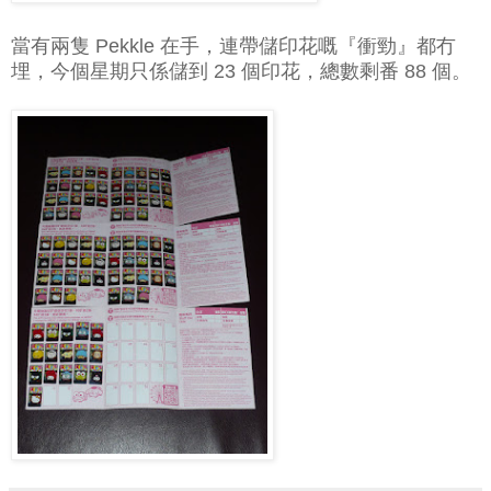
當有兩隻 Pekkle 在手，連帶儲印花嘅『衝勁』都冇
埋，今個星期只係儲到 23 個印花，總數剩番 88 個。