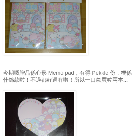
今期嘅贈品係心形 Memo pad，有得 Pekkle 份，梗係
什錦款啦！不過都好過冇啦！所以一口氣買咗兩本...