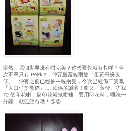
當然，呢個世界邊有咁完美？你想要乜就有乜咩？今
次不單只冇 Pekkle，仲要重覆咗兩隻『蛋黃哥扮兔
仔』，仲有之前已經抽中咗兩隻，今次已經係三隻嘅
『大口仔扮熊貓』.... 真係多謝哂！咁又『蒸發』咗我
72 個印花喇！儲印花就鬼咁難，要用印花時，唔洗一
分鐘，就已經冇哂！@@