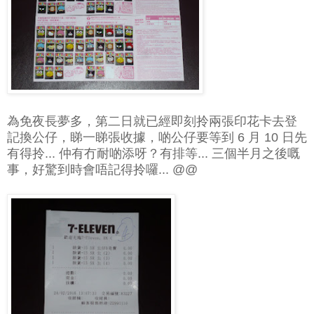
為免夜長夢多，第二日就已經即刻拎兩張印花卡去登
記換公仔，睇一睇張收據，啲公仔要等到 6 月 10 日先
有得拎... 仲有冇耐啲添呀？有排等... 三個半月之後嘅
事，好驚到時會唔記得拎囉... @@