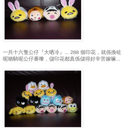
一共十六隻公仔『大哂冷』... 288 個印花，就係換咗
呢啲騎呢公仔番嚟，儲印花都真係儲得好辛苦嫁嘛...