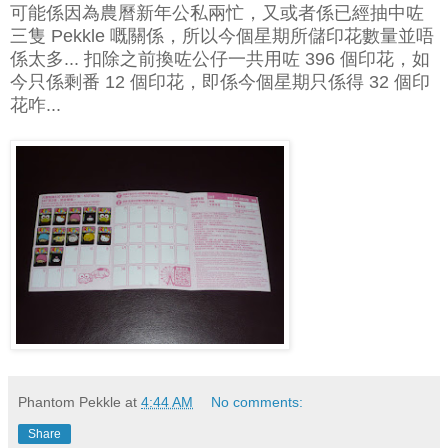
可能係因為農曆新年公私兩忙，又或者係已經抽中咗
三隻 Pekkle 嘅關係，所以今個星期所儲印花數量並唔
係太多... 扣除之前換咗公仔一共用咗 396 個印花，如
今只係剩番 12 個印花，即係今個星期只係得 32 個印
花咋...
Phantom Pekkle
at
4:44 AM
No comments:
Share