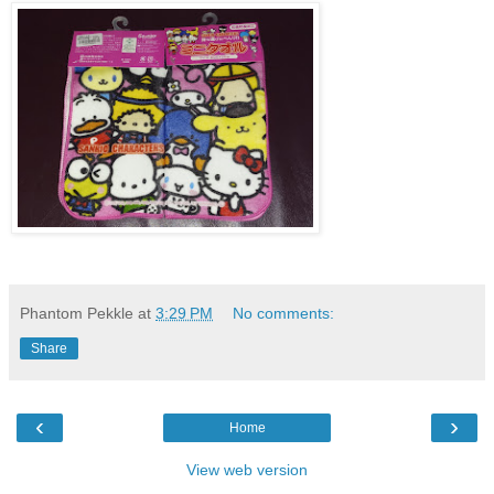
Phantom Pekkle
at
3:29 PM
No comments:
Share
‹
›
Home
View web version