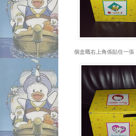
個盒嘅右上角係貼住一張『1s