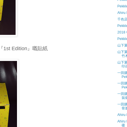
Pekk
Ahiru
千色店換
Pekk
2018 
Pekk
山下
t Edition』嘅貼紙
山下菓
竹
山下菓
印
一田購物
P
一田購物
Pe
一田購物
裝
一田購物
骨
Ahir
Ahiru
碟