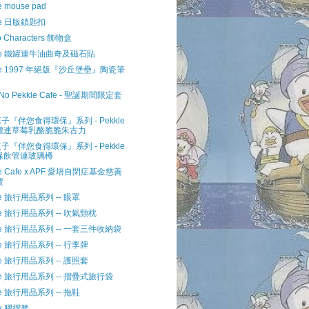
e mouse pad
le 日版鎖匙扣
o Characters 飾物盒
kle 鐵罐連牛油曲奇及磁石貼
kle 1997 年絕版『沙丘堡壘』陶瓷筆
u No Pekkle Cafe - 聖誕期間限定套
子『伴您食得環保』系列 - Pekkle
罐連草莓乳酪脆脆朱古力
子『伴您食得環保』系列 - Pekkle
保飲管連玻璃樽
le Cafe x APF 愛培自閉症基金慈善
賣
le 旅行用品系列 -- 眼罩
le 旅行用品系列 -- 吹氣頸枕
kle 旅行用品系列 -- 一套三件收納袋
le 旅行用品系列 -- 行李牌
le 旅行用品系列 -- 護照套
kle 旅行用品系列 -- 摺疊式旅行袋
le 旅行用品系列 -- 拖鞋
le 膠摺凳