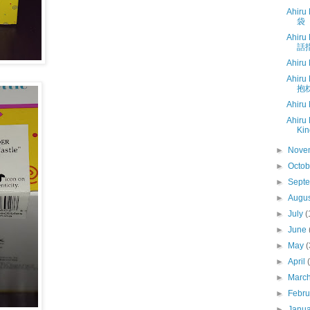
Ahiru
袋
Ahiru
話
Ahiru
Ahiru
抱
Ahiru
Ahiru
Kin
►
Nove
►
Octo
►
Sept
►
Augu
►
July
(
►
June
►
May
(
►
April
►
Marc
►
Febr
►
Janu