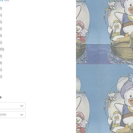
3)
5)
4)
3)
8)
5)
40)
3)
9)
5)
6)
o
nts