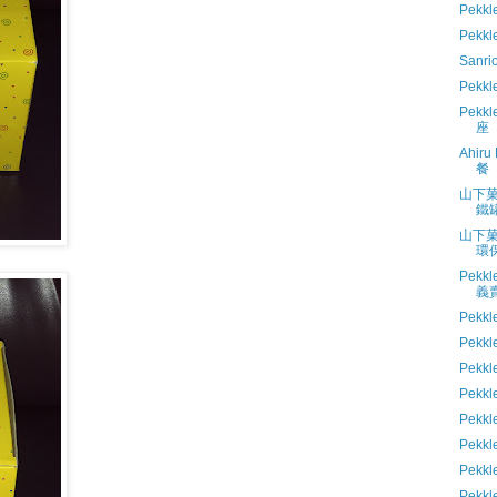
Pekkl
Pekk
Sanri
Pek
Pek
座
Ahir
餐
山下菓
鐵
山下菓
環
Pekk
義
Pekk
Pekk
Pek
Pekk
Pekk
Pek
Pekk
Pekk