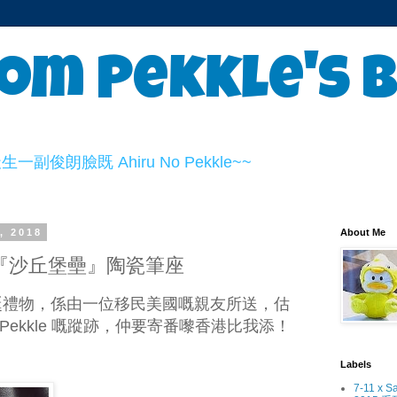
om Pekkle's 
俊朗臉既 Ahiru No Pekkle~~
, 2018
About Me
年絕版『沙丘堡壘』陶瓷筆座
聖誕禮物，係由一位移民美國嘅親友所送，估
ekkle 嘅蹤跡，仲要寄番嚟香港比我添！
Labels
7-11 x S