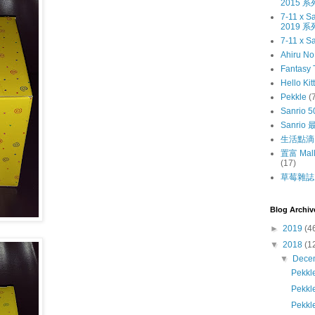
2015 系
7-11 x
2019 系
7-11 x S
Ahiru N
Fantasy 
Hello Kit
Pekkle
(
Sanrio 5
Sanri
生活點滴
置富 Mall
(17)
草莓雜誌〔
Blog Archiv
►
2019
(4
▼
2018
(1
▼
Dece
Pek
Pek
Pekk