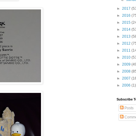
►
2017
(5
►
2016
(7
►
2015
(2
►
2014
(5
►
2013
(5
►
2012
(7
►
2011
(1
►
2010
(5
►
2009
(4
►
2008
(8
►
2007
(1
►
2006
(1)
Subscribe T
Posts
Comme