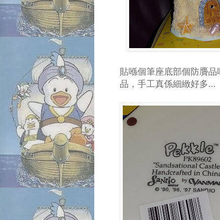
貼喺個筆座底部個防贗品嘅鐳
品，手工真係細緻好多...