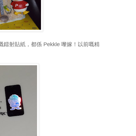
射貼紙，都係 Pekkle 嚟嫁！以前嘅精