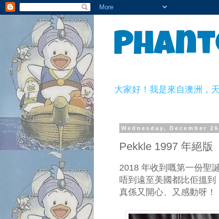
Phant
大家好！我是來自澳洲，天生一副
Wednesday, December 26
Pekkle 1997 
2018 年收到嘅第一份
唔到遠至美國都比佢搵到 P
真係又開心、又感動呀！