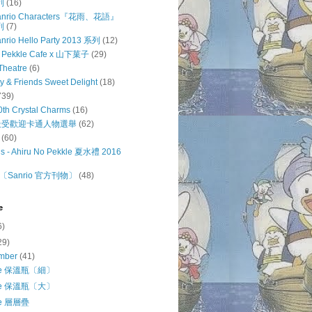
列
(16)
 Sanrio Characters『花雨、花語』
列
(7)
anrio Hello Party 2013 系列
(12)
o Pekkle Cafe x 山下菓子
(29)
Theatre
(6)
ty & Friends Sweet Delight
(18)
739)
0th Crystal Charms
(16)
o 最受歡迎卡通人物選舉
(62)
(60)
s - Ahiru No Pekkle 夏水禮 2016
Sanrio 官方刊物〕
(48)
e
6)
29)
mber
(41)
kle 保溫瓶〔細〕
kle 保溫瓶〔大〕
le 層層疊