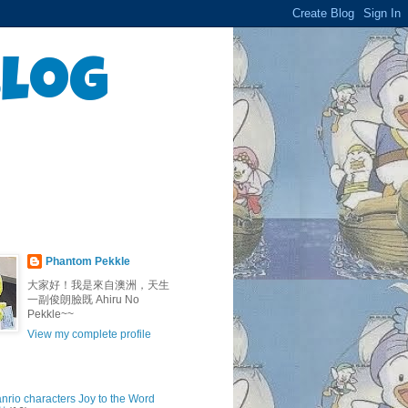
Blog
Phantom Pekkle
大家好！我是來自澳洲，天生
一副俊朗臉既 Ahiru No
Pekkle~~
View my complete profile
anrio characters Joy to the Word