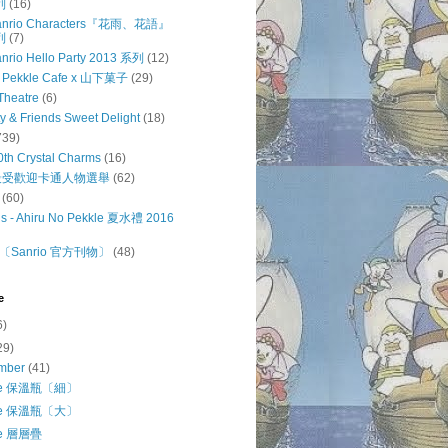
列
(16)
 Sanrio Characters『花雨、花語』
列
(7)
anrio Hello Party 2013 系列
(12)
o Pekkle Cafe x 山下菓子
(29)
Theatre
(6)
ty & Friends Sweet Delight
(18)
739)
0th Crystal Charms
(16)
o 最受歡迎卡通人物選舉
(62)
(60)
s - Ahiru No Pekkle 夏水禮 2016
Sanrio 官方刊物〕
(48)
e
6)
29)
mber
(41)
kle 保溫瓶〔細〕
kle 保溫瓶〔大〕
le 層層疊