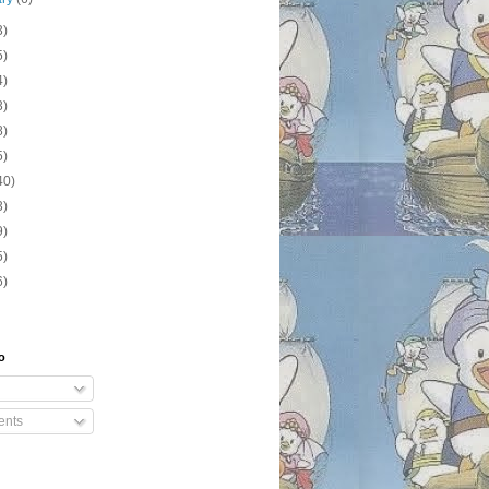
3)
5)
4)
3)
8)
5)
40)
3)
9)
5)
6)
o
nts