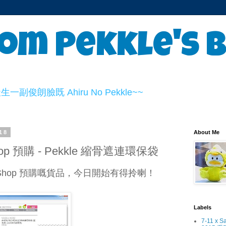
om Pekkle's 
俊朗臉既 Ahiru No Pekkle~~
18
About Me
p 預購 - Pekkle 縮骨遮連環保袋
Shop 預購嘅貨品，今日開始有得拎喇！
Labels
7-11 x S