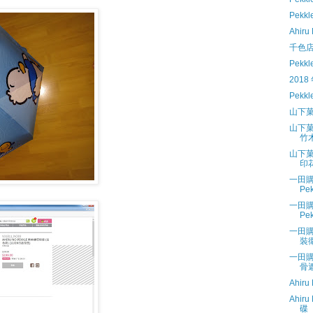
Pekk
Ahiru
千色店換
Pekk
2018 
Pekk
山下
山下菓
竹
山下菓
印
一田購物
P
一田購物
Pe
一田購物
裝
一田購物
骨
Ahir
Ahiru
碟