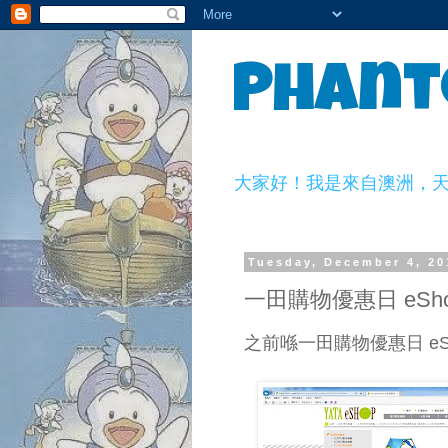
Phant
大家好！我是來自澳洲，天生一副
Tuesday, December 4, 20
一田購物優惠日 eSho
之前喺一田購物優惠日 e