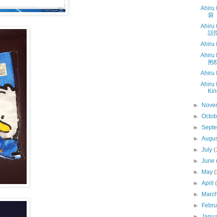
Ahiru
袋
Ahiru
話
Ahiru
Ahiru
抱
Ahiru
Ahiru
Kin
►
Nove
►
Octo
►
Sept
►
Augu
►
July
(
►
June
►
May
(
►
April
►
Marc
►
Febr
►
Janu