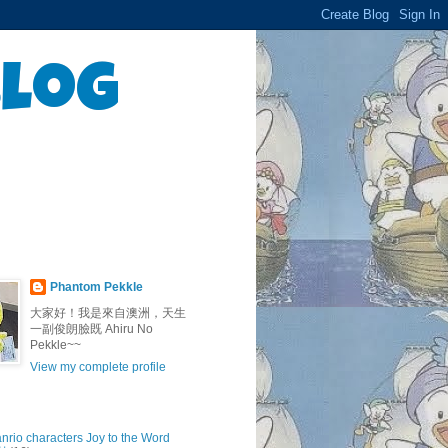
Blog
Phantom Pekkle
大家好！我是來自澳洲，天生
一副俊朗臉既 Ahiru No
Pekkle~~
View my complete profile
anrio characters Joy to the Word