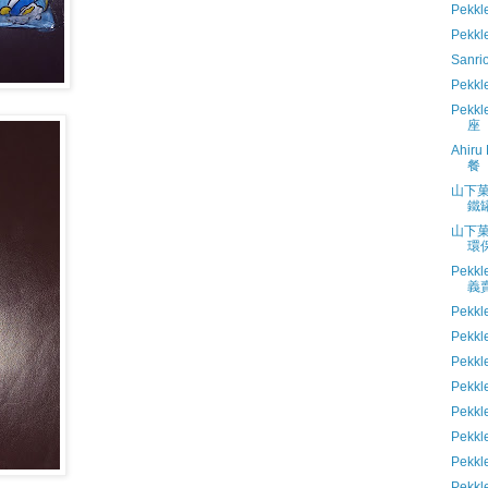
Pekkl
Pekk
Sanri
Pek
Pek
座
Ahir
餐
山下菓
鐵
山下菓
環
Pekk
義
Pekk
Pekk
Pek
Pekk
Pekk
Pek
Pekk
Pekk