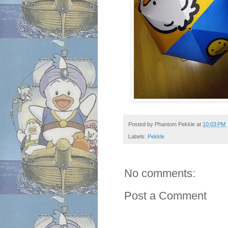
Posted by
Phantom Pekkle
at
10:03 PM
Labels:
Pekkle
No comments:
Post a Comment