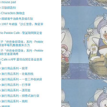
e mouse pad
le 日版鎖匙扣
o Characters 飾物盒
kle 鐵罐連牛油曲奇及磁石貼
kle 1997 年絕版『沙丘堡壘』陶瓷筆
u No Pekkle Cafe - 聖誕期間限定套
子『伴您食得環保』系列 - Pekkle
罐連草莓乳酪脆脆朱古力
子『伴您食得環保』系列 - Pekkle
保飲管連玻璃樽
le Cafe x APF 愛培自閉症基金慈善
賣
le 旅行用品系列 -- 眼罩
le 旅行用品系列 -- 吹氣頸枕
kle 旅行用品系列 -- 一套三件收納袋
le 旅行用品系列 -- 行李牌
le 旅行用品系列 -- 護照套
kle 旅行用品系列 -- 摺疊式旅行袋
le 旅行用品系列 -- 拖鞋
le 膠摺凳