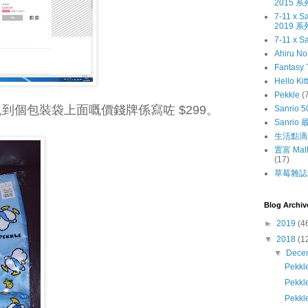
2015 系
7-11 x
2019 系
7-11 x S
Ahiru N
Fantasy 
Hello Kit
Pekkle
(
見到個包裝袋上面嘅價錢牌係寫咗 $299。
Sanrio 5
Sanri
生活點滴
置富 Mall
(17)
草莓雜誌〔
Blog Archiv
►
2019
(4
▼
2018
(1
▼
Dece
Pek
Pek
Pekk