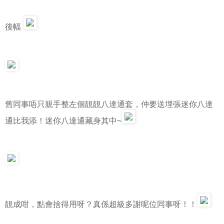
後幅
舊同事唔只親手整左個靚靚八達通套，仲要送埋張迷你八達
通比我添！迷你八達通藏身其中~
靚成咁，點會捨得用呀？真係超級多謝呢位同事呀！！