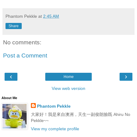
Phantom Pekkle
at
2:45 AM
Share
No comments:
Post a Comment
‹
›
Home
View web version
About Me
Phantom Pekkle
大家好！我是來自澳洲，天生一副俊朗臉既 Ahiru No
Pekkle~~
View my complete profile