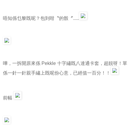
唔知係乜黎既呢？包到咁〝的骰〞.....
嘩，一拆開原來係 Pekkle 十字繡既八達通卡套，超靚呀！單
係一針一針親手繡上既呢份心意，已經值一百分！！
前幅