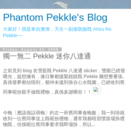
Phantom Pekkle's Blog
大家好！我是來自澳洲，天生一副俊朗臉既 Ahiru No
Pekkle~~
Friday, August 22, 2008
獨一無二 Pekkle 迷你八達通
之前見到 blog 友雪藍既 Pekkle 八達通 sticker，雙眼已經發
哂光，超想擁有，連日黎都搵緊靚靚既 Pekkle 圖想整番張。
真係發夢都估唔到，都仲未搵到張合心水既圖，已經收到舊
同事呢份親手做既禮物，真係多謝哂佢！！
今晚〔應該係話尋晚〕約左一班舊同事食晚飯，我一到埗就
收到一位舊同事送上既呢份禮物，通常我都唔習慣當場拆禮
物既，但係呢位舊同事要求我即場拆，所以...