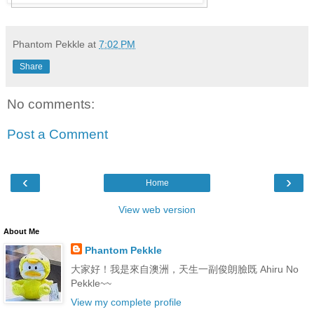
Phantom Pekkle
at
7:02 PM
Share
No comments:
Post a Comment
‹
›
Home
View web version
About Me
Phantom Pekkle
大家好！我是來自澳洲，天生一副俊朗臉既 Ahiru No
Pekkle~~
View my complete profile