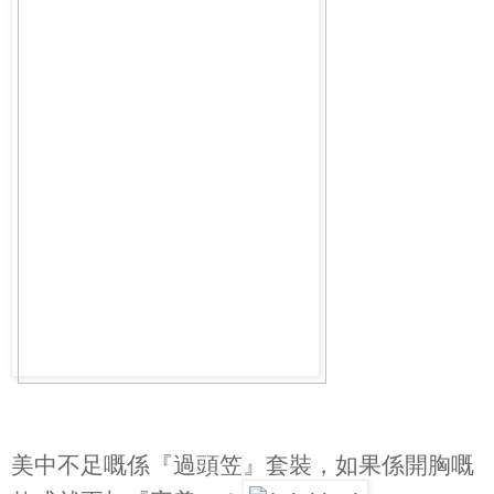
美中不足嘅係『過頭笠』套裝，如果係開胸嘅