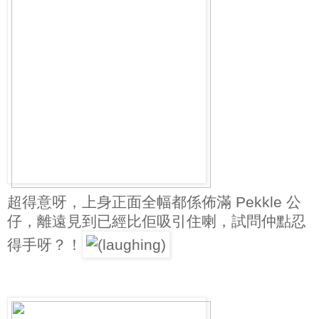
超得意呀，上身正面全幅都係佈滿 Pekkle 公
仔，離遠見到已經比佢吸引住喇，試問仲點忍
得手呀？！