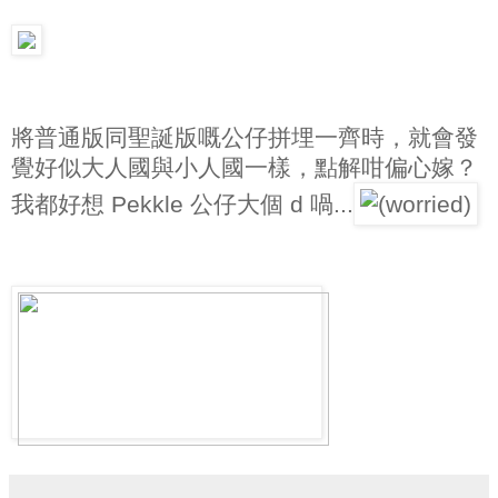
將普通版同聖誕版嘅公仔拼埋一齊時，就會發
覺好似大人國與小人國一樣，點解咁偏心嫁？
我都好想 Pekkle 公仔大個 d 喎...