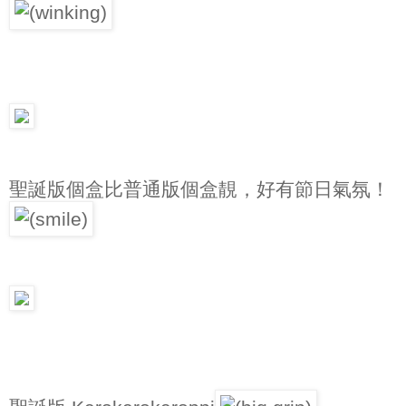
聖誕版個盒比普通版個盒靚，好有節日氣氛！