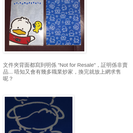
文件夾背面都寫到明係 "Not for Resale"，証明係非賣
品... 唔知又會有幾多職業炒家，換完就放上網求售
呢？