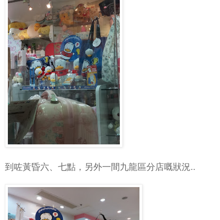
到咗黃昏六、七點，另外一間九龍區分店嘅狀況..