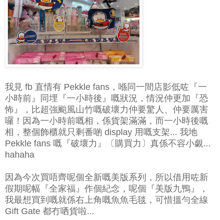
我見 fb 直情有 Pekkle fans，喺同一間店影低咗『一
小時前』同埋『一小時後』嘅狀況，情況仲更加『恐
怖』，比超強颱風山竹嘅破壞力仲要驚人、仲要厲害
囉！因
為一小時前嘅相，係貨架滿滿，而一小時後嘅
相，整個飾櫃就只剩番啲 display 用嘅支架...
我地
Pekkle fans 嘅『破壞力』〔購買力〕真係不容小覷...
hahaha
因為今次買唔齊呢個全新嘅美版系列，所以借用咗新
假期呢幅『全家福』作個紀念，呢個『美版九鴨』，
我最想買到嘅就係右上角嘅魚魚毛毯，可惜搵勻全線
Gift Gate 都冇哂貨啦...