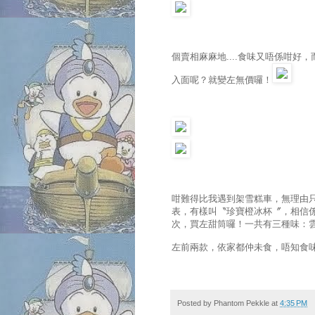
個賣相麻麻地....食味又唔係咁
入面呢？就變左無價囉！
咁難得比我遇到架雪糕車，無理由只
表，有樣叫〝珍寶橙冰杯〞，相信係類
次，買左甜筒囉！一共有三種味：
左前兩款，依家都仲未食，唔知食
Posted by
Phantom Pekkle
at
4:35 PM