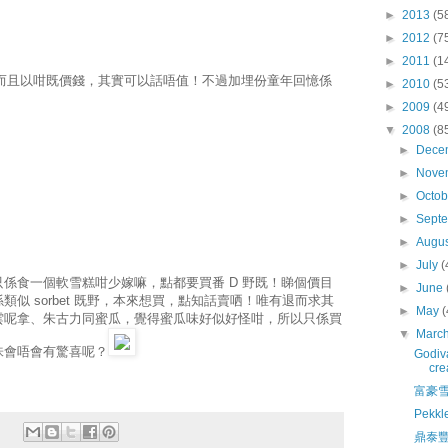
►
2013
(5
►
2012
(7
►
2011
(1
好，而且以咁既價錢，其實可以話唔值！不過加埋份童年回憶係
►
2010
(5
►
2009
(4
▼
2008
(8
►
Dece
►
Nove
►
Octo
►
Sept
►
Augu
►
July
(
係食一個軟雪糕咁少嫁嘛，點都要買番 D 野既！睇個價目
►
June
似 sorbet 既野，本來想買，點知話賣哂！唯有退而求其
►
May
(
雲呢拿、朱古力同蜜瓜，覺得蜜瓜味好似好怪咁，所以只係買
▼
Marc
味會唔會有驚喜呢？
Godiv
cr
富豪
Pekk
鼎泰