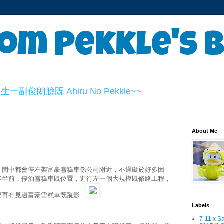
om Pekkle's 
俊朗臉既 Ahiru No Pekkle~~
About Me
，間中都會停左架富豪雪糕車係公司附近，不過礙於好多因
年半前，停泊雪糕車既位置，進行左一個大規模既修路工程，
再冇見過富豪雪糕車既蹤影...
Labels
7-11 x S