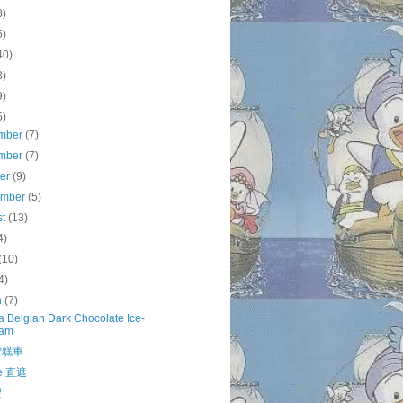
8)
5)
40)
3)
9)
5)
mber
(7)
mber
(7)
ber
(9)
ember
(5)
st
(13)
4)
(10)
4)
h
(7)
a Belgian Dark Chocolate Ice-
eam
雪糕車
le 直遮
豐