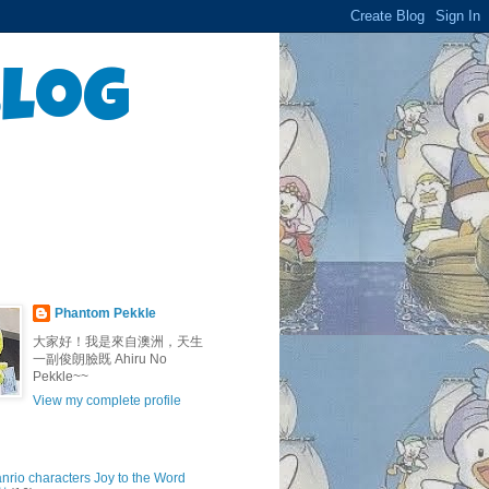
Blog
Phantom Pekkle
大家好！我是來自澳洲，天生
一副俊朗臉既 Ahiru No
Pekkle~~
View my complete profile
anrio characters Joy to the Word