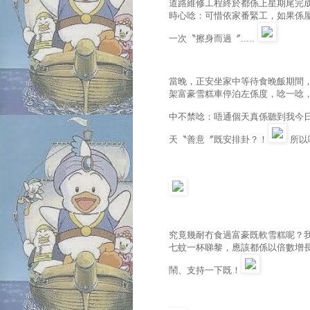
道路維修工程終於都係上星期尾完
時心唸：可惜依家番緊工，如果係屋企
一次〝擦身而過〞.....
當晚，正安坐家中等待食晚飯期間，耳
架富豪雪糕車停泊左係度，唸一唸，搬
中不禁唸：唔通個天真係聽到我今
天〝善意〞既安排卦？！
所以
究竟幾耐冇食過富豪既軟雪糕呢？我唸
七蚊一杯睇黎，應該都係以倍數增
鬧、支持一下既！