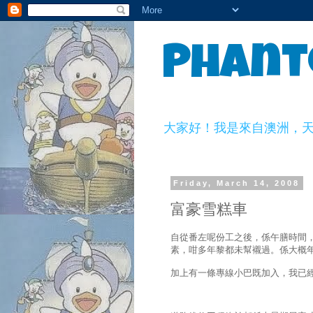
Phant
大家好！我是來自澳洲，天生一副
Friday, March 14, 2008
富豪雪糕車
自從番左呢份工之後，係午膳時間
素，咁多年黎都未幫襯過。係大概
加上有一條專線小巴既加入，我已經