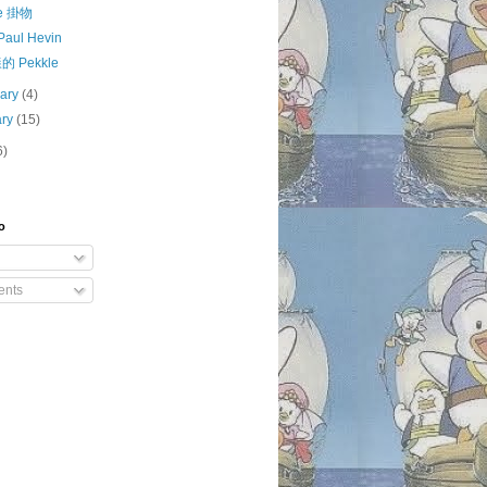
le 掛物
Paul Hevin
 Pekkle
uary
(4)
ary
(15)
6)
o
nts