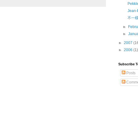
Pekk
Jean-
不一樣的
►
Febr
►
Janu
►
2007
(1
►
2006
(1)
Subscribe T
Posts
Comme