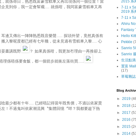
2015 系
成，就係尋日，熟悉既富豪雪糕車又再出現係同一個位置！當
見到你，我一定會幫襯.... 就係咁，我同富豪雪糕車又再
7-11 x
2019 系
7-11 x S
Ahiru N
Fantasy 
邊又傳出一陣陣熟悉既音樂聲..... 探頭外望，竟然真係有
Hello Kit
入黎呢度都已經有七年幾，從未見過有雪糕車入黎.... 心
Pekkle
(
Sanrio 5
日晏晝講既野
？ 如果真係咁，我更加冇理由一再推卻上
Sanri
生活點滴
唔理係唔係要食飯，都一個箭步就衝左落街買.....
置富 Mall
(17)
草莓雜誌〔
Blog Archiv
►
2019
(4
最少都有十年.... 已經唔記得當年既售價，不過以依家賣
►
2018
(1
長左！不過鬼叫依家潮流興〝集體回憶〞咩？我都要趁下熱
►
2017
(5
►
2016
(7
►
2015
(2
►
2014
(5