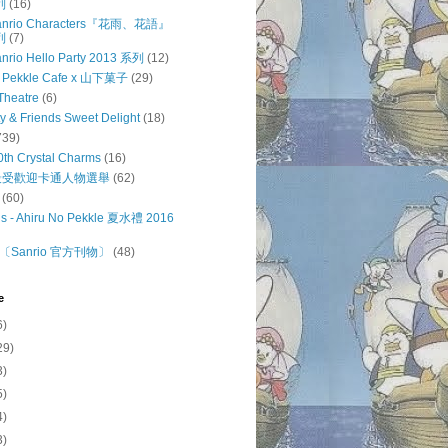
列
(16)
 Sanrio Characters『花雨、花語』
列
(7)
anrio Hello Party 2013 系列
(12)
o Pekkle Cafe x 山下菓子
(29)
Theatre
(6)
ty & Friends Sweet Delight
(18)
739)
0th Crystal Charms
(16)
o 最受歡迎卡通人物選舉
(62)
(60)
s - Ahiru No Pekkle 夏水禮 2016
Sanrio 官方刊物〕
(48)
e
6)
29)
3)
5)
4)
3)