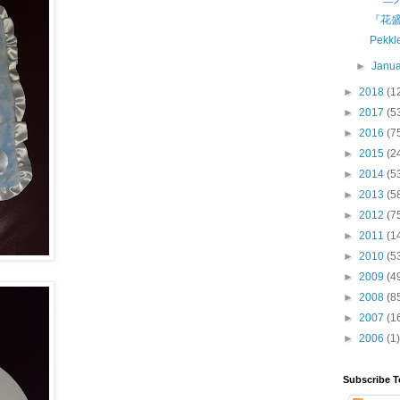
『花
Pekk
►
Janu
►
2018
(1
►
2017
(5
►
2016
(7
►
2015
(2
►
2014
(5
►
2013
(5
►
2012
(7
►
2011
(1
►
2010
(5
►
2009
(4
►
2008
(8
►
2007
(1
►
2006
(1)
Subscribe T