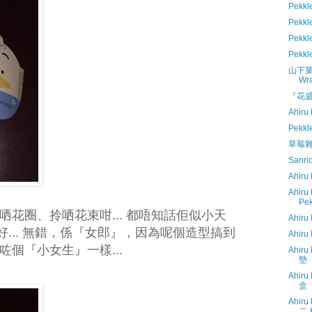
Pekk
Pek
Pekk
Pekk
山下菓子 
Wr
『花盛
Ahiru
Pekk
草莓雜誌
Sanr
Ahiru
Ahiru
Pek
，戴哂花圈、拎哂花束咁... 都唔知話佢似小天
Ahiru
... 無錯，係『女郎』，因為呢個造型搞到
Ahiru
變咗個『小女生』一樣...
Ahiru
墊
Ahiru
盒
Ahiru
二