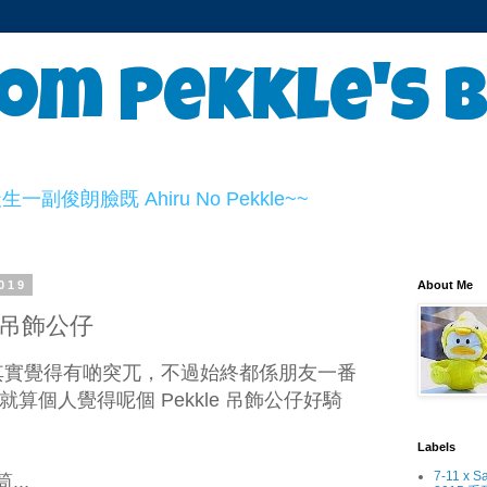
om Pekkle's 
俊朗臉既 Ahiru No Pekkle~~
2019
About Me
造型吊飾公仔
仔，其實覺得有啲突兀，不過始終都係朋友一番
，就算個人覺得呢個 Pekkle 吊飾公仔好騎
Labels
7-11 x S
..