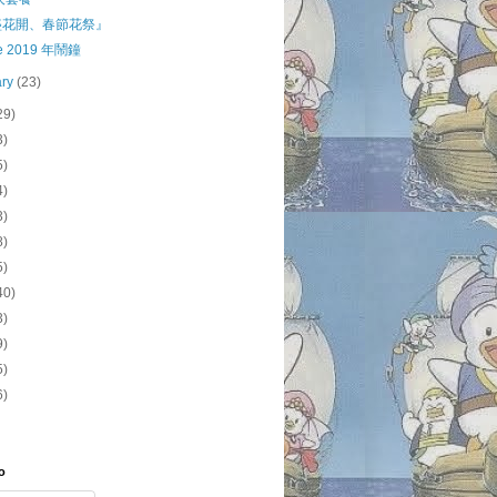
盛花開、春節花祭』
le 2019 年鬧鐘
ary
(23)
29)
3)
5)
4)
3)
8)
5)
40)
3)
9)
5)
6)
o