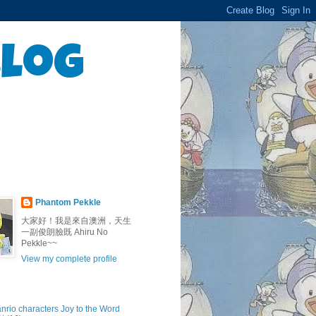
Blog
Phantom Pekkle
大家好！我是來自澳洲，天生
一副俊朗臉既 Ahiru No
Pekkle~~
View my complete profile
anrio characters Joy to the Word