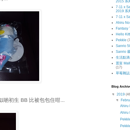
2015 系
7-11 x
2019 系
7-11 x S
Ahiru N
Fantasy 
Hello Kit
Pekkle
(
Sanrio 5
Sanri
生活點滴
置富 Mall
(17)
草莓雜誌〔
Blog Archiv
▼
2019
(4
初生 BB 比被包包住咁...
▼
Febr
Ahir
Ahiru
Pekkl
Pek