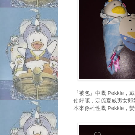
『被包』中嘅 Pekkle
使好呃，定係夏威夷女郎好
本來係雄性嘅 Pekkle，