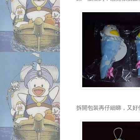
拆開包裝再仔細睇，又好似啲