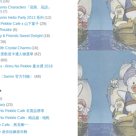
列
(16)
 Sanrio Characters『花雨、花語』
列
(7)
anrio Hello Party 2013 系列
(12)
o Pekkle Cafe x 山下菓子
(29)
Theatre
(6)
ty & Friends Sweet Delight
(18)
739)
0th Crystal Charms
(16)
o 最受歡迎卡通人物選舉
(62)
(60)
s - Ahiru No Pekkle 夏水禮 2016
Sanrio 官方刊物〕
(48)
e
6)
uary
(23)
u No Pekkle Cafe 非賣品襟章
 No Pekkle Cafe - 精品篇 - 地氈
e Cafe... 再見喇~~
kle 迷你拉鍊袋吊飾