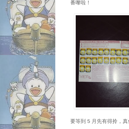
番嚟啦！
要等到 5 月先有得拎，真