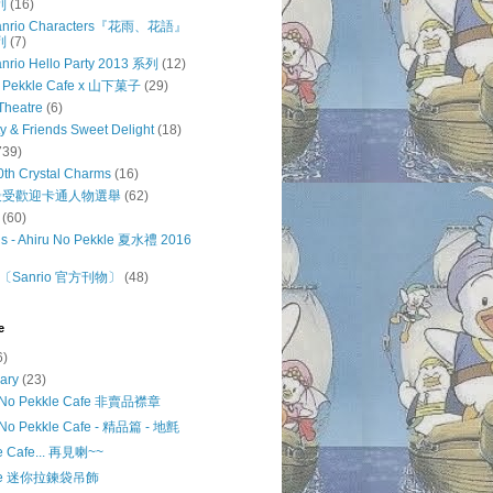
列
(16)
 Sanrio Characters『花雨、花語』
列
(7)
anrio Hello Party 2013 系列
(12)
o Pekkle Cafe x 山下菓子
(29)
Theatre
(6)
ty & Friends Sweet Delight
(18)
739)
0th Crystal Charms
(16)
o 最受歡迎卡通人物選舉
(62)
(60)
s - Ahiru No Pekkle 夏水禮 2016
Sanrio 官方刊物〕
(48)
e
6)
uary
(23)
u No Pekkle Cafe 非賣品襟章
 No Pekkle Cafe - 精品篇 - 地氈
e Cafe... 再見喇~~
kle 迷你拉鍊袋吊飾