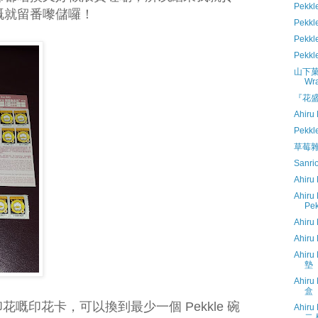
Pekk
餘嘅就留番嚟儲囉！
Pek
Pekk
Pekk
山下菓子 
Wr
『花盛
Ahiru
Pekk
草莓雜誌
Sanr
Ahiru
Ahiru
Pek
Ahiru
Ahiru
Ahiru
墊
Ahiru
盒
 印花嘅印花卡，可以換到最少一個 Pekkle 碗
Ahiru
二