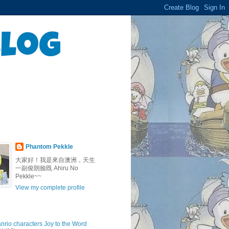
Blog
Phantom Pekkle
大家好！我是來自澳洲，天生
一副俊朗臉既 Ahiru No
Pekkle~~
View my complete profile
anrio characters Joy to the Word