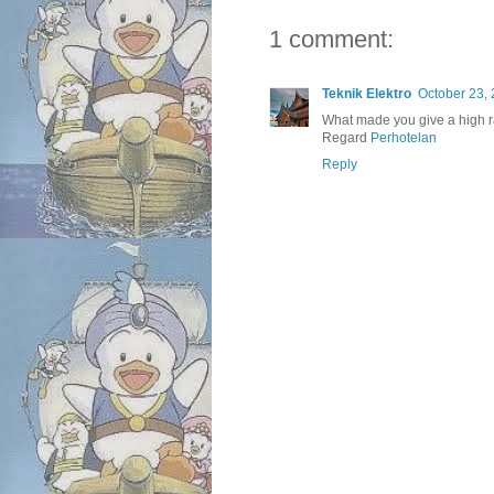
1 comment:
Teknik Elektro
October 23, 
What made you give a high ra
Regard
Perhotelan
Reply