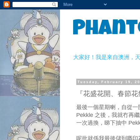
Phant
大家好！我是來自澳洲，天生一副
Tuesday, February 19, 2
『花盛花開、春節花祭
最後一個星期喇，自從一
Pekkle 之後，我就
一次過換，睇下抽中 Pekk
呢批就係我最後儲到嘅印花，