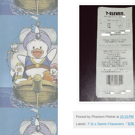
Posted by
Phantom Pekkle
at
10:15 PM
Labels:
7-11 x Sanrio Characters