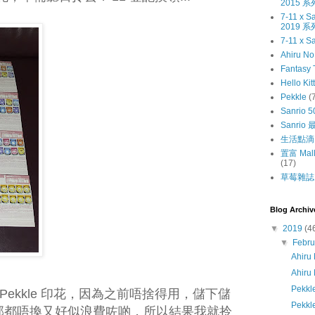
2015 系
7-11 x
2019 系
7-11 x S
Ahiru N
Fantasy 
Hello Kit
Pekkle
(
Sanrio 5
Sanri
生活點滴
置富 Mall
(17)
草莓雜誌〔
Blog Archiv
▼
2019
(4
▼
Febr
Ahir
Ahiru
Pekkl
ekkle 印花，因為之前唔捨得用，儲下儲
Pek
全部都唔換又好似浪費咗啲，所以結果我就拎