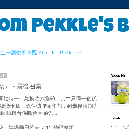
om Pekkle's 
俊朗臉既 Ahiru No Pekkle~~
019
About Me
』 - 最後召集
開始時一口氣換咗六隻碗，其中只得一個係
冇再繼續換現貨，唸住儲埋啲印花，到最後限期先
le 嘅機會係咪會大啲先...
Labels
7-11 x S
準備聽日拎去 7-11 登記換領...