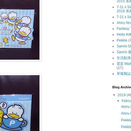
2015 系
7-11 x
2019 系
7-11 x S
Ahiru N
Fantasy 
Hello Kit
Pekkle
(
Sanrio 5
Sanri
生活點滴
置富 Mall
(17)
草莓雜誌〔
Blog Archiv
▼
2019
(4
▼
Febr
Ahir
Ahiru
Pekkl
Pek