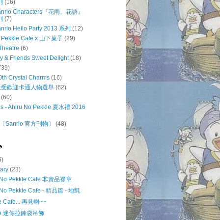
列
(16)
 Sanrio Characters『花雨、花語』
列
(7)
anrio Hello Party 2013 系列
(12)
o Pekkle Cafe x 山下菓子
(29)
Theatre
(6)
ty & Friends Sweet Delight
(18)
739)
0th Crystal Charms
(16)
o 最受歡迎卡通人物選舉
(62)
(60)
s - Ahiru No Pekkle 夏水禮 2016
Sanrio 官方刊物〕
(48)
e
6)
uary
(23)
u No Pekkle Cafe 非賣品襟章
 No Pekkle Cafe - 精品篇 - 地氈
e Cafe... 再見喇~~
kle 迷你拉鍊袋吊飾