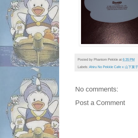
Posted by
Phantom Pekkle
at
6:35 PM
Labels:
Ahiru No Pekkle Cafe x 山下菓
No comments:
Post a Comment