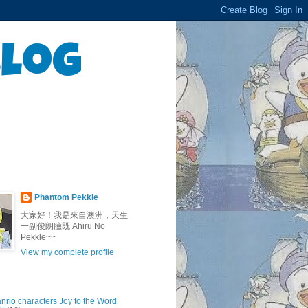
Blog
Phantom Pekkle
大家好！我是來自澳洲，天生
一副俊朗臉既 Ahiru No
Pekkle~~
View my complete profile
anrio characters Joy to the Word