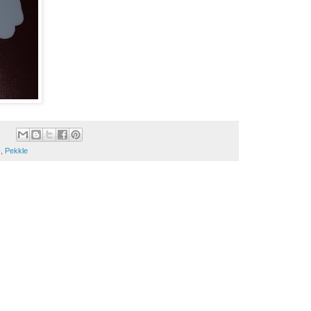
子
,
Pekkle