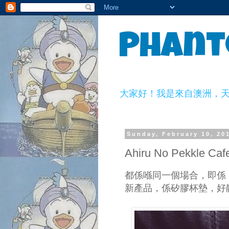
Phant
大家好！我是來自澳洲，天生一副
Sunday, February 10, 20
Ahiru No Pekkle 
都係喺同一個場合，即係『
新產品，係矽膠杯墊，好