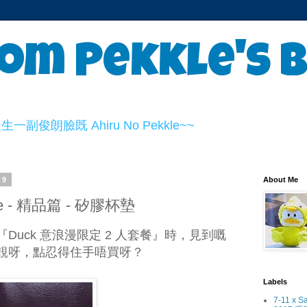
om Pekkle's 
俊朗臉既 Ahiru No Pekkle~~
19
About Me
Cafe - 精品篇 - 矽膠杯墊
Duck 意浪漫限定 2 人套餐』時，見到嘅
靚呀，點忍得住手唔買呀？
Labels
7-11 x S