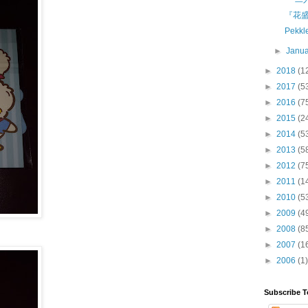
『花
Pekk
►
Janu
►
2018
(1
►
2017
(5
►
2016
(7
►
2015
(2
►
2014
(5
►
2013
(5
►
2012
(7
►
2011
(1
►
2010
(5
►
2009
(4
►
2008
(8
►
2007
(1
►
2006
(1)
Subscribe T