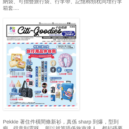
納袋、可摺疊旅行袋、行李帶、記憶棉頸枕同埋行李
箱套....
Pekkle 著住件橫間條新衫，真係 sharp 到爆，型到
癲、得意到震呀... 所以就算唔係旅遊達人，都起碼要