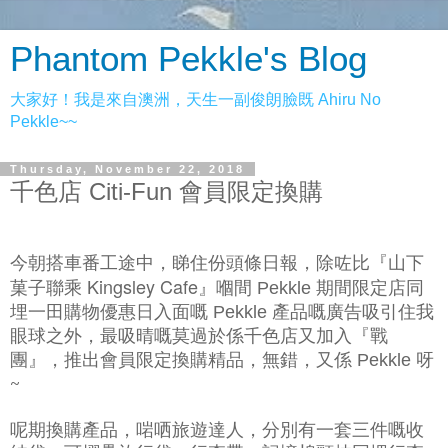
Phantom Pekkle's Blog
大家好！我是來自澳洲，天生一副俊朗臉既 Ahiru No
Pekkle~~
Thursday, November 22, 2018
千色店 Citi-Fun 會員限定換購
今朝搭車番工途中，睇住份頭條日報，除咗比『山下
Kingsley Cafe
菓子聯乘
』嗰間
期間限定店同
Pekkle
埋一田購物優惠日入面嘅
產品嘅廣告吸引住我
Pekkle
眼球之外，最吸晴嘅莫過於係千色店又加入『戰
團』，推出會員限定換購精品，無錯，又係
呀
Pekkle
~
呢期換購產品，啱哂旅遊達人，分別有一套三件嘅收