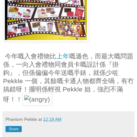
今年嘅入會禮物比
上年
嘅遜色，而最大嘅問題
係，一向入會禮物同會員卡嘅設計係『掛
鉤』，但係偏偏今年送嘅手錶，就係少咗
Pekkle 一個，其餘嘅卡通人物都齊全喎，有冇
搞錯呀！擺明係輕視 Pekkle 姐，強烈不滿
呀！！
Phantom Pekkle
at
12:18 AM
Share