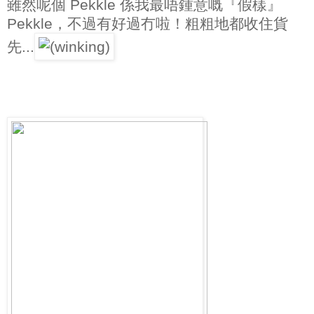
雖然呢個 Pekkle 係我最唔鍾意嘅『假樣』
Pekkle，不過有好過冇啦！粗粗地都收住貨
先...