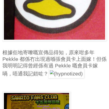
根據佢地寄嚟嘅宣傳品得知，原來咁多年
Pekkle 都係冇出現過喺張會員卡上面嫁！但係
我明明記得曾經係有過 Pekkle 嘅會員卡嫁
喎，唔通我記錯咗？