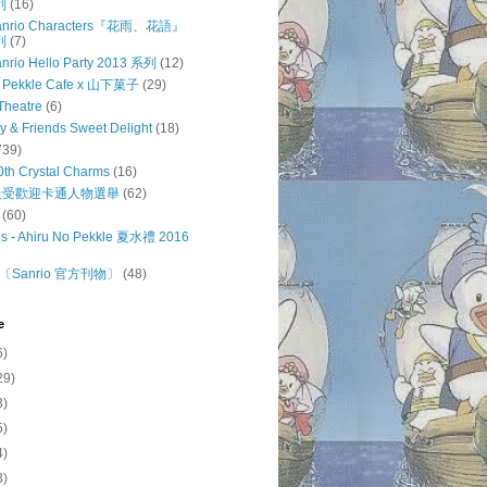
列
(16)
 Sanrio Characters『花雨、花語』
列
(7)
anrio Hello Party 2013 系列
(12)
o Pekkle Cafe x 山下菓子
(29)
Theatre
(6)
ty & Friends Sweet Delight
(18)
739)
0th Crystal Charms
(16)
o 最受歡迎卡通人物選舉
(62)
(60)
s - Ahiru No Pekkle 夏水禮 2016
Sanrio 官方刊物〕
(48)
e
6)
29)
3)
5)
4)
3)