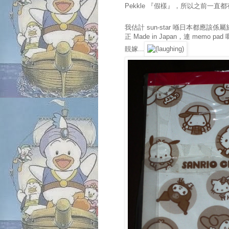
Pekkle 『假樣』，所以之前一直都
我估計 sun-star 喺日本都
正 Made in Japan，連 mem
靚嫁...