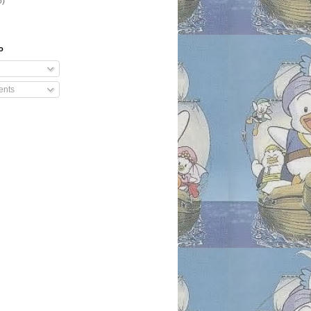
6)
o
nts