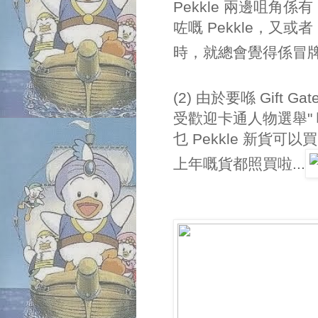
Pekkle 兩邊咀角
咗嘅 Pekkle，又或
時，就總會覺得係冒牌貨
(2) 由於要喺 Gift
受歡迎卡通人物選舉" 嘅
乜 Pekkle 新貨
上年嘅貨都照買啦...