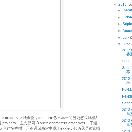
▼
2013
(5
►
Dece
►
Octo
►
Sept
►
Augu
►
July
(
▼
June
2013
香
Sanri
Sanri
募
201
舉
Pekkle
Pekkl
Sanri
201
舉
n-star crossover 嘅產物，sun-star 係日本一間歷史悠久嘅精品
201
jects，主力係同 Disney characters crossover... 不過
舉
io 合作多咗咁，只不過因為當中嘅 Pekkle，都係我唔鍾意嘅
201