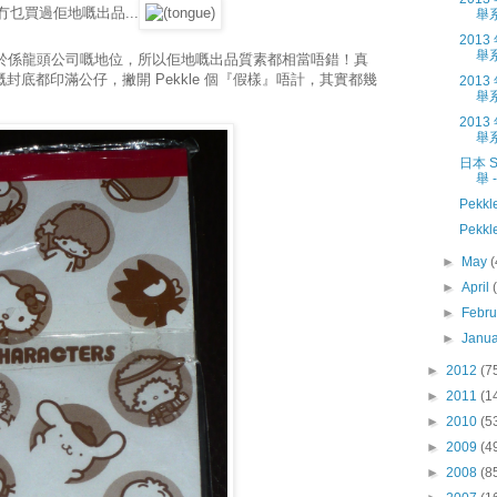
冇乜買過佢地嘅出品...
舉
201
舉
應該係屬於係龍頭公司嘅地位，所以佢地嘅出品質素都相當唔錯！真
o pad 嘅封底都印滿公仔，撇開 Pekkle 個『假樣』唔計，其實都幾
201
舉
201
舉系
日本 
舉 
Pekk
Pekk
►
May
(
►
April
►
Febr
►
Janu
►
2012
(7
►
2011
(1
►
2010
(5
►
2009
(4
►
2008
(8