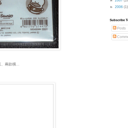
►
2007
(1
►
2006
(1)
Subscribe T
Posts
Comme
、兩款橫...