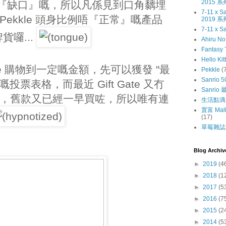
2015 系
係有『缺口』嘅，所以凡係見到口角黐埋
7-11 x
者 Pekkle 頭身比例唔『正常』嘅產品
2019 系
7-11 x S
囉...
Ahiru N
Fantasy 
Hello Kit
 Gate 購物到一定嘅金額，先可以獲發 "最
Pekkle
(
Sanrio 5
投票表格，而最近 Gift Gate 又冇
Sanri
可以買，舊款又已經一早買咗，所以唯有連
生活點滴
置富 Mall
(17)
草莓雜誌〔
Blog Archiv
►
2019
(4
►
2018
(1
►
2017
(5
►
2016
(7
►
2015
(2
►
2014
(5