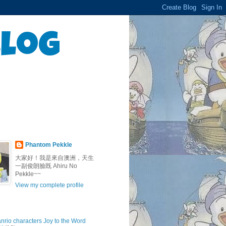
Blog
Phantom Pekkle
大家好！我是來自澳洲，天生
一副俊朗臉既 Ahiru No
Pekkle~~
View my complete profile
anrio characters Joy to the Word