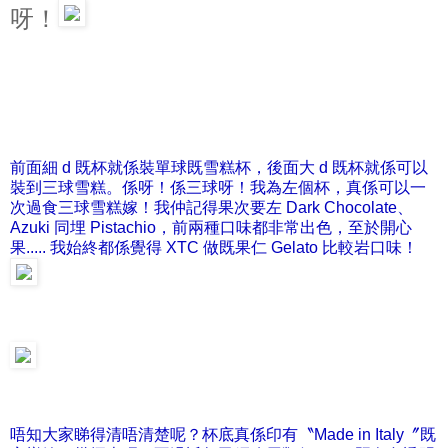
呀！
前面細 d 既杯就係裝單球既雪糕杯，後面大 d 既杯就係可以
裝到三球雪糕。係呀！係三球呀！我為左個杯，真係可以一
次過食三球雪糕嫁！我仲記得果次要左 Dark Chocolate、
Azuki 同埋 Pistachio，前兩種口味都非常出色，至於開心
果..... 我始終都係覺得 XTC 做既果仁 Gelato 比較岩口味！
唔知大家睇得清唔清楚呢？杯底真係印有〝Made in Italy〞既