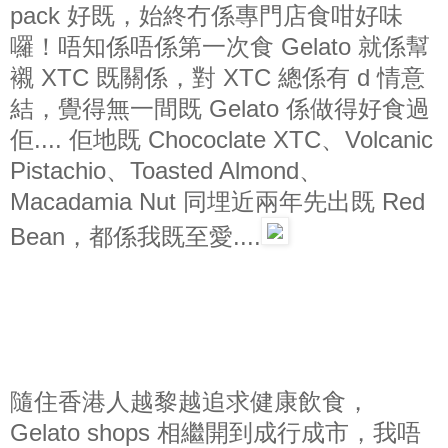
pack 好既，始終冇係專門店食咁好味
囉！唔知係唔係第一次食 Gelato 就係幫
襯 XTC 既關係，對 XTC 總係有 d 情意
結，覺得無一間既 Gelato 係做得好食過
佢.... 佢地既 Chococlate XTC、Volcanic
Pistachio、Toasted Almond、
Macadamia Nut 同埋近兩年先出既 Red
Bean，都係我既至愛....
隨住香港人越黎越追求健康飲食，
Gelato shops 相繼開到成行成市，我唔