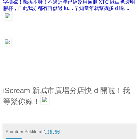
字樣嫁！幾揼本呀！不過近年已經改用類似 XTC 既白色透明
膠杯，自此我亦都冇再儲過 lu.... 早知當年就幫襯多 d 啦....
iScream 新城市廣場分店快 d 開啦！我
等緊你嫁！
Phantom Pekkle
at
1:19 PM