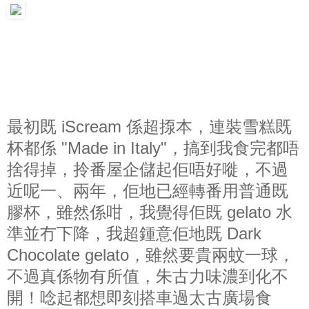
最初既 iScream 係超揼本，連裝雪糕既
杯都係 "Made in Italy"，搞到我食完都唔
捨得掉，拎番屋企儲起佢唔好嘥，不過
近呢一、兩年，佢地已經轉番用普通既
膠杯，雖然係咁，我覺得佢既 gelato 水
準並冇下降，我超鍾意佢地既 Dark
Chocolate gelato，雖然要貴兩蚊一球，
不過真係物有所值，朱古力味濃到化不
開！唸起都想即刻搭車過太古廣場食