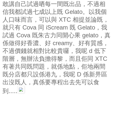
敢講自己試過哂每一間既出品，不過相
信我都試過七成以上既 Gelato。以我個
人口味而言，可以與 XTC 相提並論既，
就只有 Cova 同 iScream 既 Gelato，我
試過 Cova 既朱古力同開心果 gelato，真
係做得好香濃、好 creamy、好有質感，
不過價錢就相對比較貴囉，我呢 d 低下
階層，無辦法負擔得黎，而且佢同 XTC
有著共同既問題，就係地點，佢地兩間
既分店都只設係港九，我呢 D 係新畀區
出沒既人，真係要專程出去先可以食
到.....