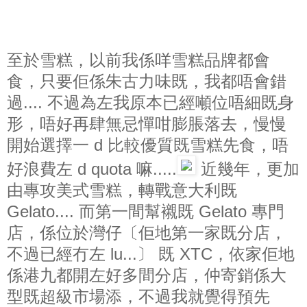
至於雪糕，以前我係咩雪糕品牌都會
食，只要佢係朱古力味既，我都唔會錯
過.... 不過為左我原本已經噸位唔細既身
形，唔好再肆無忌憚咁膨脹落去，慢慢
開始選擇一 d 比較優質既雪糕先食，唔
好浪費左 d quota 嘛.....
近幾年，更加
由專攻美式雪糕，轉戰意大利既
Gelato.... 而第一間幫襯既 Gelato 專門
店，係位於灣仔〔佢地第一家既分店，
不過已經冇左 lu...〕 既 XTC，依家佢地
係港九都開左好多間分店，仲寄銷係大
型既超級市場添，不過我就覺得預先