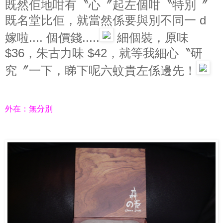
既然佢地咁有〝心〞起左個咁〝特別〞
既名堂比佢，就當然係要與別不同一 d
嫁啦.... 個價錢.....
細個裝，原味
$36，朱古力味 $42，就等我細心〝研
究〞一下，睇下呢六蚊貴左係邊先！
外在：無分別