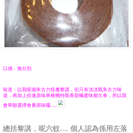
口感：無分別
味道：以我呢個朱古力怪魔黎講，佢只有淡淡既朱古力味
道，再加上佢連原味果種獨特既香甜楓蜜味都欠奉，所以我
會寧願選擇食番原味囉.....
總括黎講，呢六蚊.... 個人認為係用左落