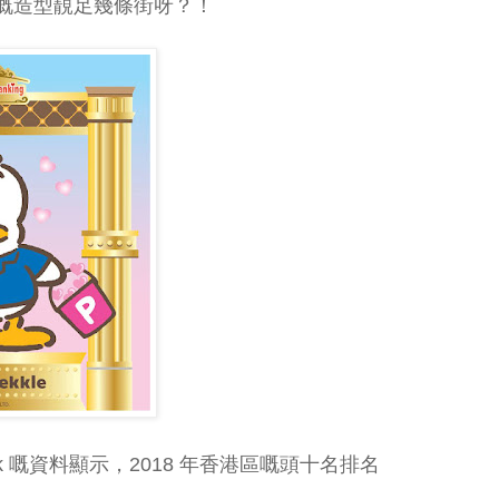
嘅造型靚足幾條街呀？！
ebook 嘅資料顯示，2018 年香港區嘅頭十名排名