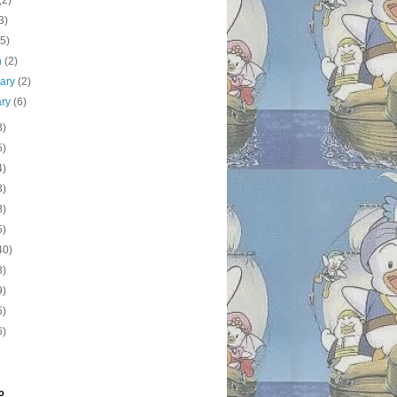
(2)
3)
(5)
h
(2)
uary
(2)
ary
(6)
3)
5)
4)
3)
8)
5)
40)
3)
9)
5)
6)
o