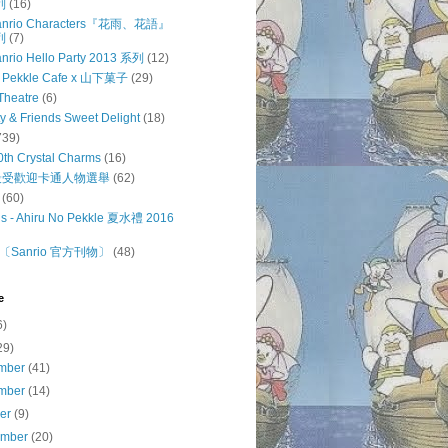
列
(16)
 Sanrio Characters『花雨、花語』
列
(7)
anrio Hello Party 2013 系列
(12)
o Pekkle Cafe x 山下菓子
(29)
Theatre
(6)
ty & Friends Sweet Delight
(18)
739)
0th Crystal Charms
(16)
o 最受歡迎卡通人物選舉
(62)
(60)
s - Ahiru No Pekkle 夏水禮 2016
Sanrio 官方刊物〕
(48)
e
6)
29)
mber
(41)
mber
(14)
ber
(9)
ember
(20)