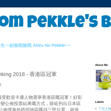
om Pekkle's 
俊朗臉既 Ahiru No Pekkle~~
About Me
Ranking 2018 - 香港區冠軍
！
nrio 最受歡迎卡通人物選舉香港區嘅冠軍！好彩
Labels
今年改變公佈投票結果嘅方式，除咗列出日本區
7-11 x S
公佈埋海外唔同地區嘅頭三甲位置。就係