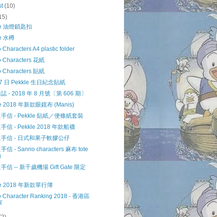
st
(10)
15)
le 油燈鎖匙扣
le 水樽
 Characters A4 plastic folder
o Characters 花紙
o Characters 貼紙
27 日 Pekkle 生日紀念貼紙
 - 2018 年 8 月號〔第 606 期〕
le 2018 年新款眼鏡布 (Manis)
手信 - Pekkle 貼紙／便條紙套裝
信 - Pekkle 2018 年款船襪
手信 - 日式和果子軟膠公仔
 - Sanrio characters 麻布 tote
g
信 -- 新千歲機場 Gift Gate 限定
le 2018 年新款單行簿
o Character Ranking 2018 - 香港區
軍