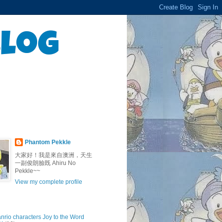
Blog
Phantom Pekkle
大家好！我是來自澳洲，天生
一副俊朗臉既 Ahiru No
Pekkle~~
View my complete profile
anrio characters Joy to the Word