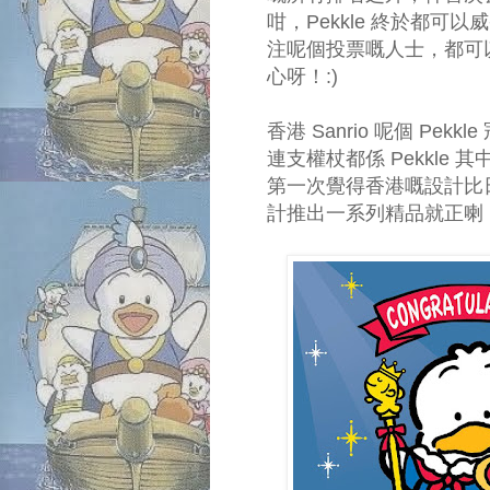
咁，Pekkle 終於都
注呢個投票嘅人士，都可以
心呀！:)
香港 Sanrio 呢個 P
連支權杖都係 Pekkle 其中一
第一次覺得香港嘅設計比日本
計推出一系列精品就正喇