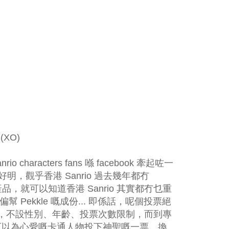
 (XO)
characters fans 喺 facebook 牽起咗一
好明，觀乎香港 Sanrio 過去幾年都冇
新產品，就可以知道香港 Sanrio 其實都冇乜重
偏幫 Pekkle 嘅成份... 即係話，呢個投票絕
，不設性別、年齡、投票次數限制，而到專
都可以為心愛嘅卡通人物投下神聖嘅一票。換