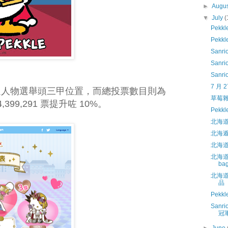
►
Augu
▼
July
(
Pekk
Pekk
Sanrio
Sanri
Sanri
7 月 
迎卡通人物選舉頭三甲位置，而總投票數目則為
草莓雜誌
4,399,291 票提升咗 10%。
Pekk
北海道
北海遁手
北海道
北海道手信
ba
北海道手
品
Pekk
Sanri
冠