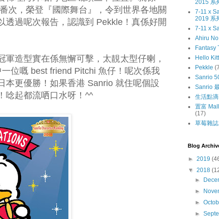
2015 系
可以威番次，榮登『國際舞台』，令到世界各地關
7-11 x
2019 系
透過呢次報告，認識到 Pekkle！真係好開
7-11 x S
Ahiru N
Fantasy 
ekkle 冠軍造型實在係無懈可擊，太靚太型仔喇，
Hello Kit
Pekkle
(
位嘅 best friend Pitchi 魚仔！呢次係我
Sanrio 5
更優勝！如果香港 Sanrio 就住呢個設
Sanri
！唸起都流哂口水呀！^^
生活點滴
置富 Mall
(17)
草莓雜誌〔
Blog Archiv
►
2019
(4
▼
2018
(1
►
Dece
►
Nove
►
Octo
►
Sept