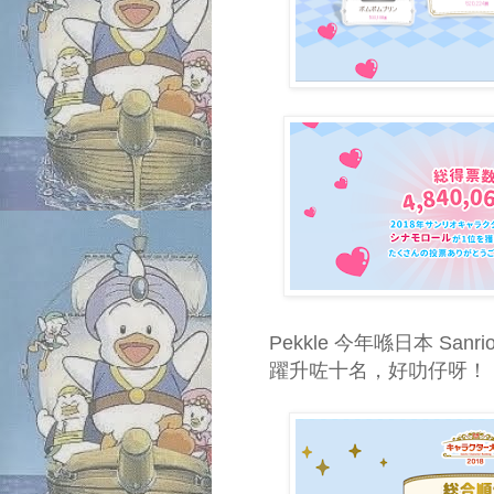
Pekkle 今年喺日本 San
躍升咗十名，好叻仔呀！