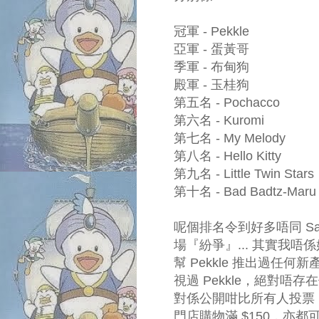
冠軍 - Pekkle
亞軍 - 蛋黃哥
季軍 - 布甸狗
殿軍 - 玉桂狗
第五名 - Pochacco
第六名 - Kuromi
第七名 - My Melody
第八名 - Hello Kitty
第九名 - Little Twin Stars
第十名 - Bad Badtz-Maru
呢個排名令到好多唔同 Sanrio 
場『紛爭』... 其實我唔係
幫 Pekkle 推出過任何
視過 Pekkle，絕對唔存在
對係公開咁比所有人投票
門店購物滿 $150，亦