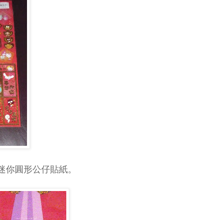
迷你圓形公仔貼紙。