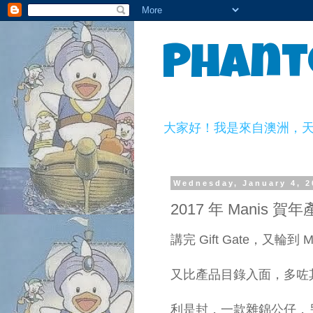
Phant
大家好！我是來自澳洲，天生一副
Wednesday, January 4, 2
2017 年 Manis 賀
講完 Gift Gate，又輪到 Man
又比產品目錄入面，多咗其
利是封，一款雜錦公仔，另外