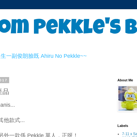
om Pekkle's 
俊朗臉既 Ahiru No Pekkle~~
017
About Me
年產品
is...
他款式...
Labels
7-11 x S
一款係 Pekkle 單人，正呀！