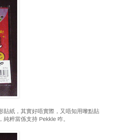
形貼紙，其實好唔實際，又唔知用嚟點貼
粹當係支持 Pekkle 咋。