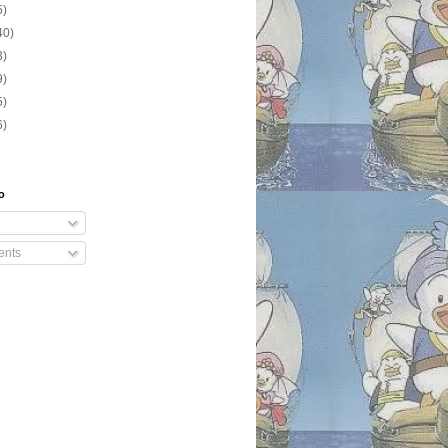
5)
40)
3)
9)
5)
6)
o
nts