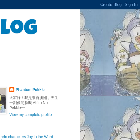
Blog
Phantom Pekkle
大家好！我是來自澳洲，天生
一副俊朗臉既 Ahiru No
Pekkle~~
View my complete profile
anrio characters Joy to the Word