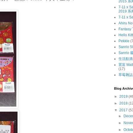
2015 系
7-11 x
2019 系
7-11 x S
Ahiru N
Fantasy 
Hello Kit
Pekkle
(
Sanrio 5
Sanri
生活點滴
置富 Mall
(17)
草莓雜誌〔
Blog Archiv
►
2019
(4
►
2018
(1
▼
2017
(5
►
Dece
►
Nove
►
Octo