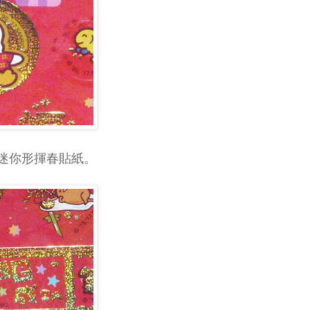
功』迷你形揮春貼紙。