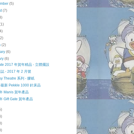
ember
(5)
st
(7)
3)
(1)
4)
(2)
h
(2)
uary
(6)
ary
(6)
 Gate 2017 年賀年精品 - 立體擺設
 - 2017 年 2 月號
sy Theatre 系列 - 膠紙
新 Pekkle 1000 針床品
 年 Manis 賀年產品
 年 Gift Gate 賀年產品
5)
4)
3)
8)