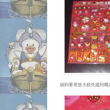
細到要用放大鏡先搵到嘅