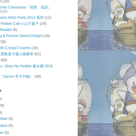
列
(16)
 Sanrio Characters『花雨、花語』
列
(7)
anrio Hello Party 2013 系列
(12)
o Pekkle Cafe x 山下菓子
(29)
Theatre
(6)
ty & Friends Sweet Delight
(18)
739)
0th Crystal Charms
(16)
o 最受歡迎卡通人物選舉
(62)
(60)
s - Ahiru No Pekkle 夏水禮 2016
Sanrio 官方刊物〕
(48)
e
6)
29)
3)
mber
(8)
mber
(5)
ber
(4)