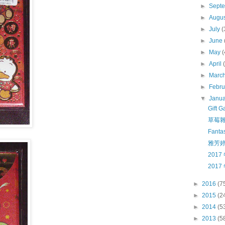
►
Sept
►
Augu
►
July
(
►
June
►
May
(
►
April
►
Marc
►
Febr
▼
Janu
Gift
草莓雜誌
Fanta
雅芳婷最
2017
2017
►
2016
(7
►
2015
(2
►
2014
(5
►
2013
(5