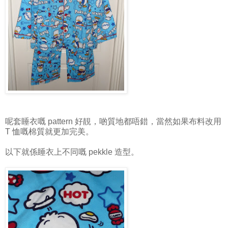
呢套睡衣嘅 pattern 好靚，啲質地都唔錯，當然如果布料改用
T 恤嘅棉質就更加完美。
以下就係睡衣上不同嘅 pekkle 造型。