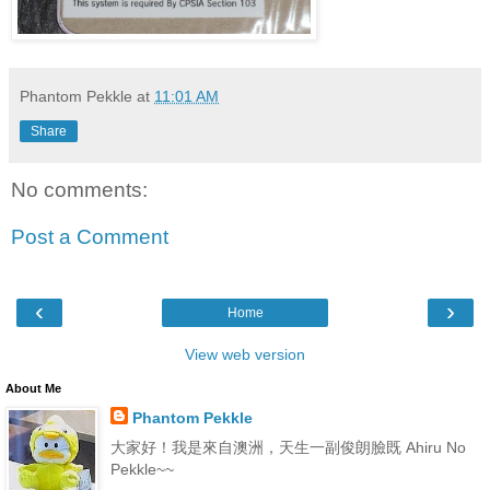
Phantom Pekkle
at
11:01 AM
Share
No comments:
Post a Comment
‹
›
Home
View web version
About Me
Phantom Pekkle
大家好！我是來自澳洲，天生一副俊朗臉既 Ahiru No
Pekkle~~