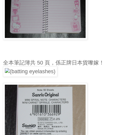
全本筆記簿共 50 頁，係正牌日本貨嚟嫁！