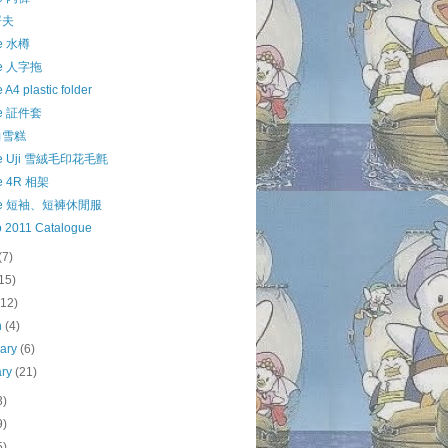
屠夫
le 水樽
le 人字拖
 A4 plastic folder
le 証件套
力雪糕
le Uji 雪絨毛印花毛氈
le 4R 相架
kle 短袖、短褲休閒服
o 2011 Catalogue
(7)
15)
(12)
h
(4)
uary
(6)
ary
(21)
3)
9)
5)