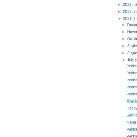
►
2013
(5
►
2012
(7
▼
2011
(1
►
Dece
►
Nove
►
Octo
►
Sept
►
Augu
▼
July
(
Pekk
Pekkl
Pekk
Pekk
Pekk
肥嘟嘟 
Happy
Sanr
Manis
Pek
Pekk