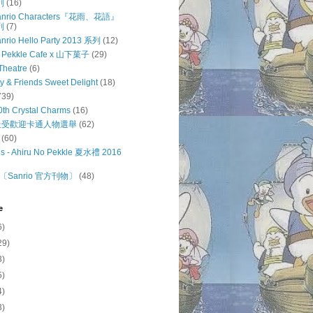
列
(16)
 Sanrio Characters『花雨、花語』
列
(7)
anrio Hello Party 2013 系列
(12)
o Pekkle Cafe x 山下菓子
(29)
Theatre
(6)
ty & Friends Sweet Delight
(18)
739)
0th Crystal Charms
(16)
o 最受歡迎卡通人物選舉
(62)
(60)
s - Ahiru No Pekkle 夏水禮 2016
Sanrio 官方刊物〕
(48)
e
6)
29)
3)
5)
4)
3)