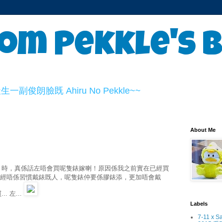
om Pekkle's 
俊朗臉既 Ahiru No Pekkle~~
About Me
ogue 時，真係話左唔會買呢隻錶嫁喇！原因係我之前實在已經買
本身已經唔係習慣戴錶既人，呢隻錶仲要係膠錶添，更加唔會戴
.. 左...
Labels
7-11 x S