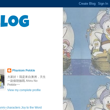
Blog
Phantom Pekkle
大家好！我是來自澳洲，天生
一副俊朗臉既 Ahiru No
Pekkle~~
View my complete profile
anrio characters Joy to the Word