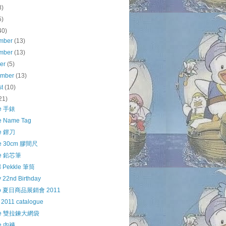
8)
5)
40)
mber
(13)
mber
(13)
ber
(5)
ember
(13)
st
(10)
21)
le 手錶
e Name Tag
le 鎅刀
le 30cm 膠間尺
le 鉛芯筆
Pekkle 筆筒
 22nd Birthday
io 夏日商品展銷會 2011
 2011 catalogue
kle 雙拉鍊大網袋
le 內褲