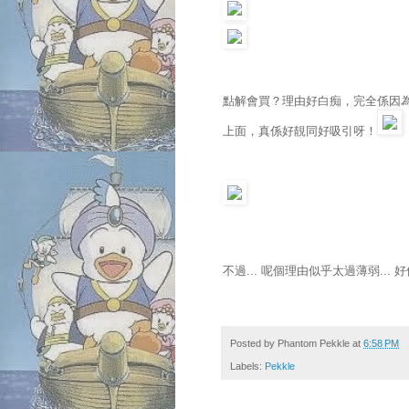
點解會買？理由好白痴，完全係因為呢個
上面，真係好靚同好吸引呀！
不過... 呢個理由似乎太過薄弱...
Posted by
Phantom Pekkle
at
6:58 PM
Labels:
Pekkle