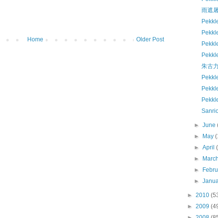
雨遮
Pekk
Pekk
Home
Older Post
Pekkle
Pekk
朱古
Pekk
Pekk
Pek
Sanri
►
June
►
May
(
►
April
►
Marc
►
Febr
►
Janu
►
2010
(5
►
2009
(4
►
2008
(8