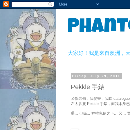
Phant
大家好！我是來自澳洲，天生一副
Friday, July 29, 2011
Pekkle 手錶
又係果句，我發誓，我睇 catal
左太多隻 Pekkle 手錶，而我
囉... 但係... 神推鬼使之下... 又... 買.