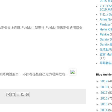
2015 系
7-11 x
2019 系
7-11 x S
Ahiru N
Fantasy 
盒上面既 Pekkle！我覺得 Pekkle 印係呢個透明膠盒
Hello Kit
Pekkle
(
Sanrio 5
Sanri
生活點滴
置富 Mall
(17)
草莓雜誌〔
 好似唔夠說服力... 不如都係怪自己定力唔夠把啦...
Blog Archiv
►
2019
(4
►
2018
(1
►
2017
(5
►
2016
(7
►
2015
(2
►
2014
(5