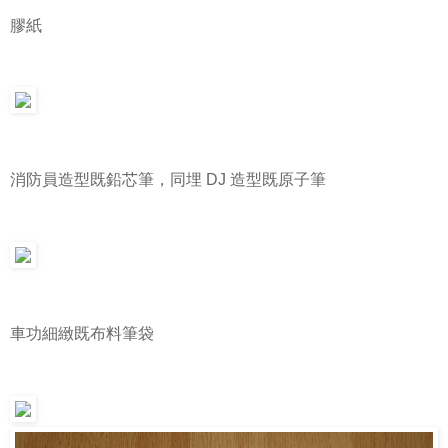
膠紙
消防員造型既鉛芯筆，同埋 DJ 造型既原子筆
車功細緻既布料筆袋