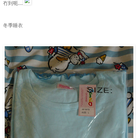
冇到呃....
冬季睡衣