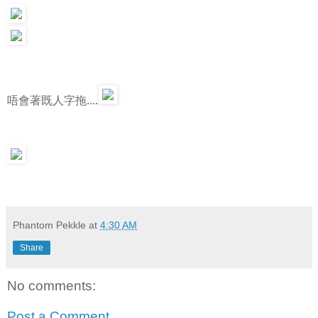
唔會著既人字拖....
Phantom Pekkle
at
4:30 AM
Share
No comments:
Post a Comment