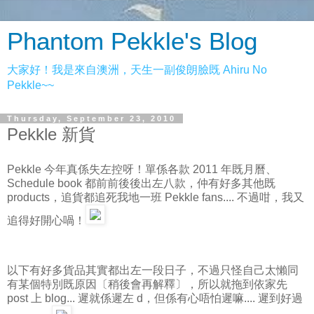
Phantom Pekkle's Blog
大家好！我是來自澳洲，天生一副俊朗臉既 Ahiru No
Pekkle~~
Thursday, September 23, 2010
Pekkle 新貨
Pekkle 今年真係失左控呀！單係各款 2011 年既月曆、
Schedule book 都前前後後出左八款，仲有好多其他既
products，追貨都追死我地一班 Pekkle fans.... 不過咁，我又
追得好開心喎！
以下有好多貨品其實都出左一段日子，不過只怪自己太懶同
有某個特別既原因〔稍後會再解釋〕，所以就拖到依家先
post 上 blog... 遲就係遲左 d，但係有心唔怕遲嘛.... 遲到好過