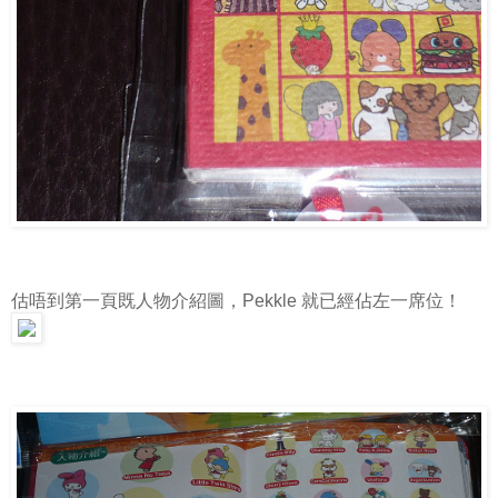
估唔到第一頁既人物介紹圖，Pekkle 就已經佔左一席位！