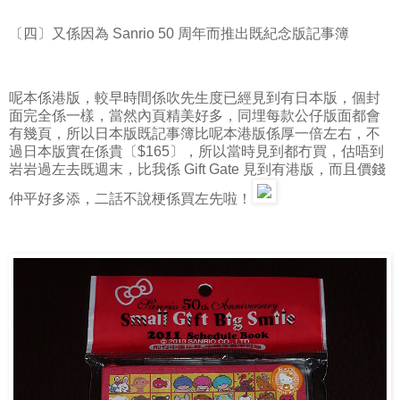
〔四〕又係因為 Sanrio 50 周年而推出既紀念版記事簿
呢本係港版，較早時間係吹先生度已經見到有日本版，個封
面完全係一樣，當然內頁精美好多，同埋每款公仔版面都會
有幾頁，所以日本版既記事簿比呢本港版係厚一倍左右，不
過日本版實在係貴〔$165〕，所以當時見到都冇買，估唔到
岩岩過左去既週末，比我係 Gift Gate 見到有港版，而且價錢
仲平好多添，二話不說梗係買左先啦！