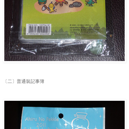
〔二〕普通裝記事簿