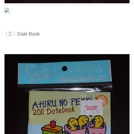
〔三〕Date Book