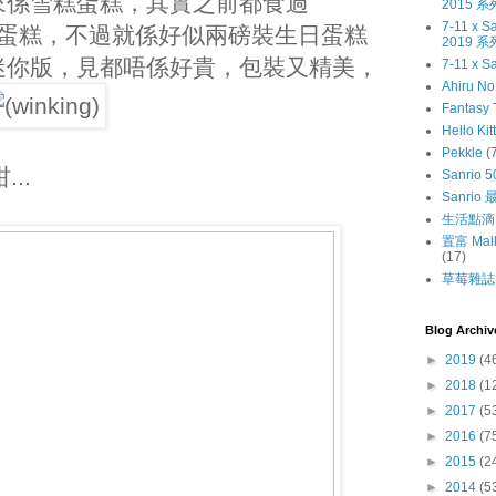
來係雪糕蛋糕，其實之前都食過
2015 系
7-11 x
 嘅雪糕蛋糕，不過就係好似兩磅裝生日蛋糕
2019 系
迷你版，見都唔係好貴，包裝又精美，
7-11 x S
Ahiru N
Fantasy 
Hello Kit
Pekkle
(
...
Sanrio 5
Sanri
生活點滴
置富 Mall
(17)
草莓雜誌〔
Blog Archiv
►
2019
(4
►
2018
(1
►
2017
(5
►
2016
(7
►
2015
(2
►
2014
(5