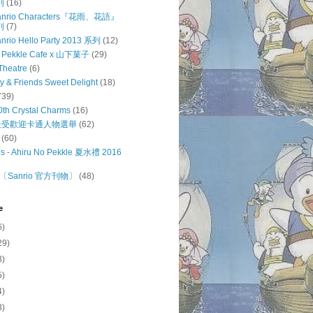
列
(16)
 Sanrio Characters『花雨、花語』
列
(7)
anrio Hello Party 2013 系列
(12)
o Pekkle Cafe x 山下菓子
(29)
Theatre
(6)
ty & Friends Sweet Delight
(18)
739)
0th Crystal Charms
(16)
o 最受歡迎卡通人物選舉
(62)
(60)
s - Ahiru No Pekkle 夏水禮 2016
Sanrio 官方刊物〕
(48)
e
6)
29)
3)
5)
4)
3)