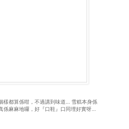
樣都算係咁，不過講到味道... 雪糕本身係
係麻麻地囉，好『口鞋』口同埋好實呀...