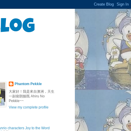
Blog
Phantom Pekkle
大家好！我是來自澳洲，天生
一副俊朗臉既 Ahiru No
Pekkle~~
View my complete profile
anrio characters Joy to the Word