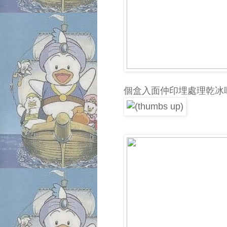
個盒入面仲印埋處理乾冰嘅