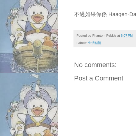
不過如果你係 Haagen-D
Posted by
Phantom Pekkle
at
8:07 PM
Labels:
生活點滴
No comments:
Post a Comment