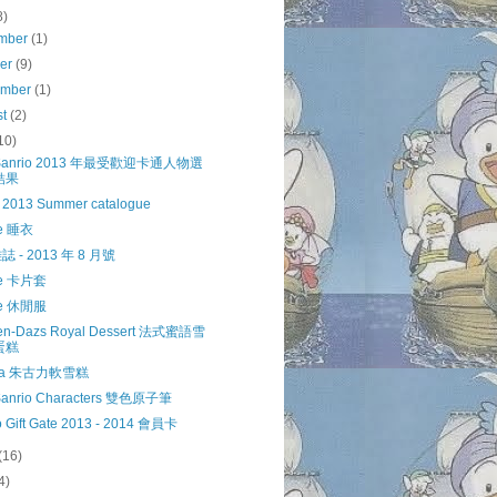
8)
mber
(1)
ber
(9)
ember
(1)
st
(2)
10)
Sanrio 2013 年最受歡迎卡通人物選
結果
 2013 Summer catalogue
le 睡衣
 - 2013 年 8 月號
le 卡片套
le 休閒服
en-Dazs Royal Dessert 法式蜜語雪
蛋糕
iva 朱古力軟雪糕
anrio Characters 雙色原子筆
o Gift Gate 2013 - 2014 會員卡
(16)
4)