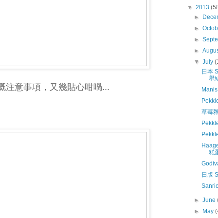
▼
2013
(5
►
Dece
►
Octo
►
Sept
►
Augu
▼
July
(
日本 
舉
注意事項，又幾貼心咁喎...
Manis
Pekk
草莓雜誌
Pekk
Pekk
Haag
糕
God
日版 S
Sanri
►
June
►
May
(