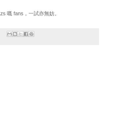
azs 嘅 fans，一試亦無妨。