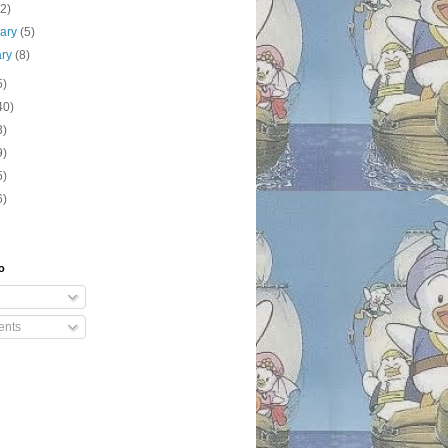
(2)
uary
(5)
ary
(8)
5)
40)
3)
9)
5)
6)
o
nts