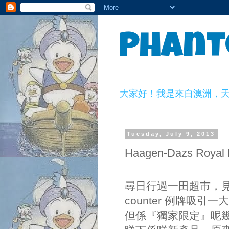
Phant
大家好！我是來自澳洲，天生一副
Tuesday, July 9, 2013
Haagen-Dazs Roy
尋日行過一田超市，見到做
counter 例牌吸
但係『獨家限定』呢