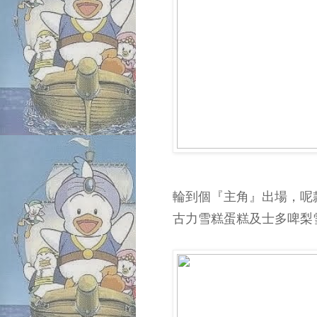
輪到個『主角』出場，呢
古力雪糕蛋糕及士多啤梨雪