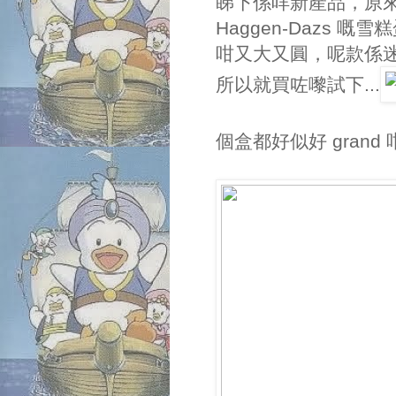
睇下係咩新產品，原
Haggen-Dazs
咁又大又圓，呢款係
所以就買咗嚟試下...
個盒都好似好 grand 咁