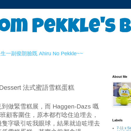
om Pekkle's 
俊朗臉既 Ahiru No Pekkle~~
About Me
al Dessert 法式蜜語雪糕蛋糕
緊雪糕展，而 Haggen-Dazs 嘅
引一大班顧客圍住，原本都冇唸住迫埋去，
Labels
幾隻字吸引咗我眼球，結果就迫咗埋去
7-11 x S