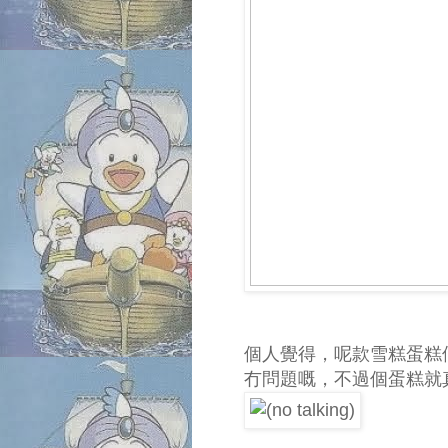
個人覺得，呢款雪糕蛋糕個
冇問題嘅，不過個蛋糕就真