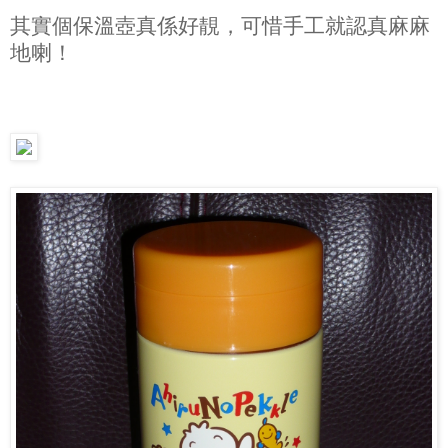
其實個保溫壺真係好靚，可惜手工就認真麻麻
地喇！