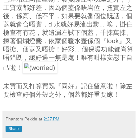
工質素都好差，因為個蓋係唔岩位，扭實左之
後，係高、低不平，如果要就番個位既話，個
蓋就會合唔實，d 水就好易流出黎... 唉，掛住
檢查有冇花，就遺漏左試下個蓋，千揀萬揀、
揀著個爛燈盞，依家個暖水壺係個『look』又
唔掂、個蓋又唔掂！好彩... 個保暖功能都尚算
唔錯既，總好過一無是處！唯有咁樣安慰下自
己啦！
未買而又打算買既『同好』記住留意啦！除左
要檢查好個外殼之外，個蓋都好重要嫁！
Phantom Pekkle
at
2:27 PM
Share