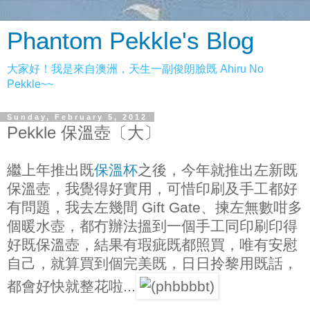
Phantom Pekkle's Blog
大家好！我是來自澳洲，天生一副俊朗臉既 Ahiru No
Pekkle~~
Sunday, February 5, 2012
Pekkle 保溫壺〔大〕
繼上年推出既
保溫杯
之後，今年就推出左新既
保溫壺，我覺得好實用，可惜印刷及手工都好
有問題，我去左幾間 Gift Gate、揀左無數咁多
個暖水壺，都冇辦法搵到一個手工同印刷印得
好既保溫壺，結果有瑕疵既都照買，唯有安慰
自己，就算買到個完美既，日日拎黎用既話，
都會好快就整花啦...