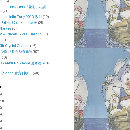
列
(16)
 Sanrio Characters『花雨、花語』
列
(7)
anrio Hello Party 2013 系列
(12)
o Pekkle Cafe x 山下菓子
(29)
Theatre
(6)
ty & Friends Sweet Delight
(18)
739)
0th Crystal Charms
(16)
o 最受歡迎卡通人物選舉
(62)
(60)
s - Ahiru No Pekkle 夏水禮 2016
Sanrio 官方刊物〕
(48)
e
6)
29)
3)
5)
4)
3)