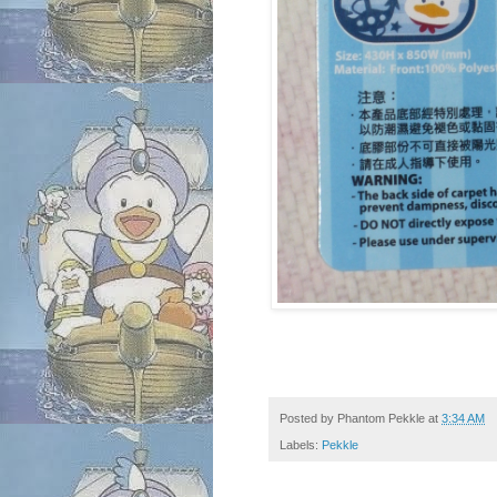
Posted by
Phantom Pekkle
at
3:34 AM
Labels:
Pekkle