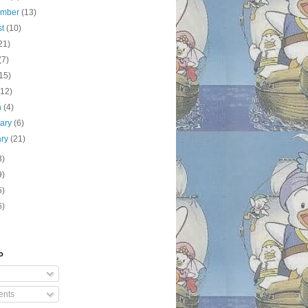
ember
(13)
st
(10)
21)
(7)
15)
(12)
h
(4)
uary
(6)
ary
(21)
3)
9)
5)
6)
o
nts