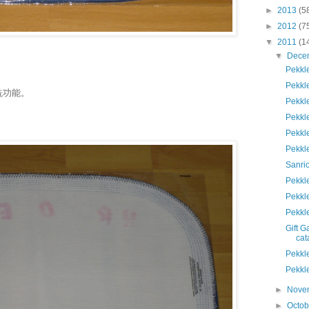
►
2013
(5
►
2012
(7
▼
2011
(1
▼
Dece
Pek
Pek
跣功能。
Pek
Pekk
Pekk
Pekk
San
Pekk
Pekk
Pekk
Gift 
cat
Pek
Pekk
►
Nove
►
Octo