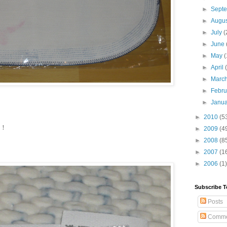
►
Sept
►
Augu
►
July
(
►
June
►
May
(
►
April
►
Marc
►
Febr
►
Janu
►
2010
(5
嫁！
►
2009
(4
►
2008
(8
►
2007
(1
►
2006
(1)
Subscribe T
Posts
Comme