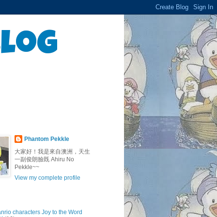
Blog
Phantom Pekkle
大家好！我是來自澳洲，天生
一副俊朗臉既 Ahiru No
Pekkle~~
View my complete profile
anrio characters Joy to the Word