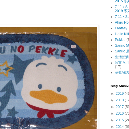
2015 系
7-11 x
2019 系
7-11 x S
Ahiru N
Fantasy 
Hello Kit
Pekkle
(
Sanrio 5
Sanri
生活點滴
置富 Mall
(17)
草莓雜誌〔
Blog Archiv
►
2019
(4
►
2018
(1
►
2017
(5
►
2016
(7
►
2015
(2
►
2014
(5