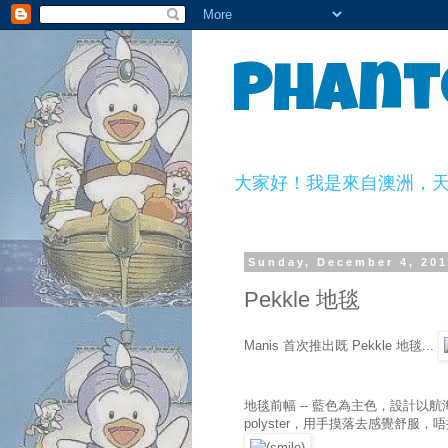
Phant
大家好！我是來自澳洲，天生一副
Sunday, December 4, 201
Pekkle 地毯
Manis 首次推出既 Pekkle 地毯...
地毯前幅 -- 藍色為主色，設計以航
polyster，用手摸落去感覺舒服，唔