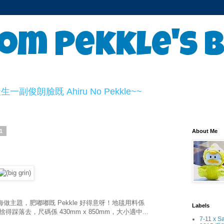
om Pekkle's 
俊朗臉既 Ahiru No Pekkle~~
1
About Me
海做主題，肥嘟嘟既 Pekkle 好得意呀！地毯用料係
Labels
捨得踩落去，尺碼係 430mm x 850mm，大小適中...
7-11 x S