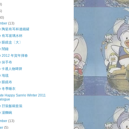
8)
5)
40)
mber
(13)
kle 陶瓷有耳杯連鐵罐
kle 有耳玻璃水杯
kle 眼鏡盒〔大〕
le 鬧鐘
le 2012 年賀年揮春
le 抺手布
rio 卡通人物啤牌
le 地毯
le 眼鏡布
le 冬季睡衣
Gate Happy Sanrio Winter 2011
alogue
kle 孖裝飯碗套裝
le 湯麵碗
mber
(13)
ber
(5)