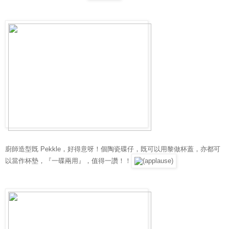
廚師造型既 Pekkle，好得意呀！個陶瓷碟仔，既可以用黎做杯蓋，亦都可
以當作杯墊，『一碟兩用』，值得一讚！！