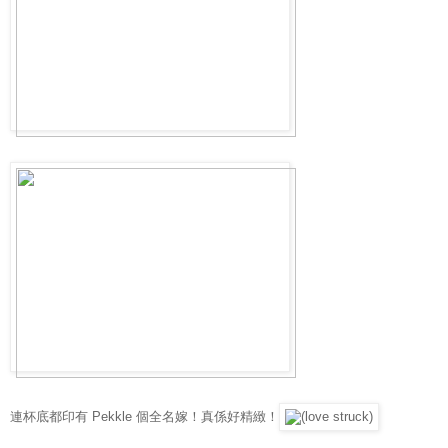
連杯底都印有 Pekkle 個全名嫁！真係好精緻！