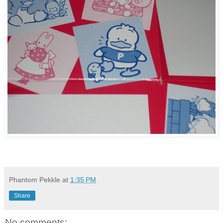
Phantom Pekkle
at
1:35 PM
Share
No comments: