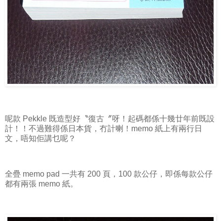
呢款 Pekkle 既造型好〝復古〞呀！起碼都係十幾廿年前既設
計！！不過難得係日本貨，冇計喇！memo 紙上有兩行日
文，唔知佢講乜呢？
全疊 memo pad 一共有 200 頁，100 款公仔，即係每款公仔
都有兩張 memo 紙。