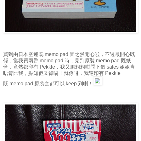
買到由日本空運既 memo pad 固之然開心啦，不過最開心既
係，當我買兩疊 memo pad 時，見到原裝 memo pad 既紙
盒，竟然都印有 Pekkle，我又膽粗粗咁問下個 sales 姐姐肯
唔肯比我，點知佢又肯喎！就係咁，我連印有 Pekkle
既 memo pad 原裝盒都可以 keep 到喇！