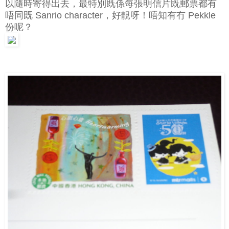
以隨時寄得出去，最特別既係每張明信片既郵票都有
唔同既 Sanrio character，好靚呀！唔知有冇 Pekkle
份呢？