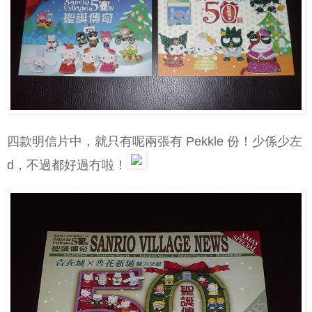
四款明信片中，就只有呢兩張有 Pekkle 份！少係少左
d，不過都好過冇啦！