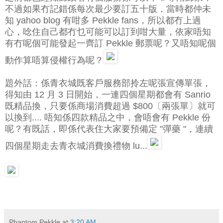
不過如果冇記錯係每次最少要訂五十版，當時都仲未
知 yahoo blog 有咁多 Pekkle fans，所以都冇上過
心，唸住自己都冇乜可能可以訂到咁大量，依家唔知
有冇呢個可能發起一齊訂 Pekkle 郵票呢？又唔知呢個
動作算唔算侵權行為呢？
題外話：係青衣城既客戶服務部拎左呢張宣傳單張，
得知由 12 月 3 日開始，一連四個星期都會有 Sanrio
既精品換，只要係商場消費超過 $800〔兩張單〕就可
以換到.... 唔知係四款精品之中，會唔會有 Pekkle 份
呢？有既話，即係代表住大家要預備定 "彈藥 "，連續
四個星期走去青衣城消費換禮物 lu...
Phantom Pekkle
at
3:20 AM