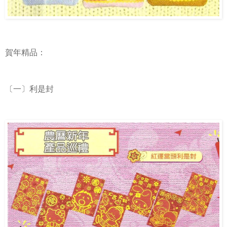
賀年精品：
〔一〕利是封