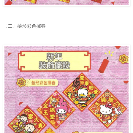
〔二〕菱形彩色揮春