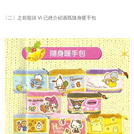
〔二〕之前龍頭 Vi 已經介紹過既隨身暖手包