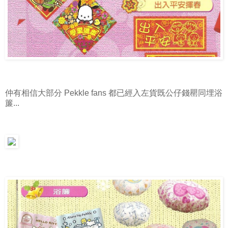
仲有相信大部分 Pekkle fans 都已經入左貨既公仔錢罌同埋浴
簾...