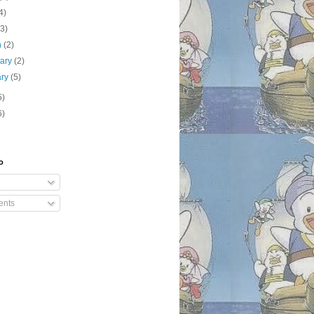
4)
(3)
h
(2)
uary
(2)
ary
(5)
5)
6)
o
nts