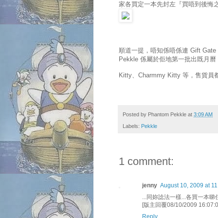
家各買定一本先封左『買唔到後悔
順道一提，唔知係唔係連 Gift G
Pekkle 係屬於佢地第一批出既月曆
Kitty、Charmmy Kitty 等，
Posted by
Phantom Pekkle
at
3:09 AM
Labels:
Pekkle
1 comment:
jenny
August 10, 2009 at 1
...同妳諗法一樣...各買一本睇
[版主回覆08/10/2009 16
Reply