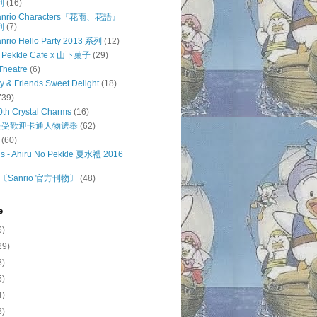
列
(16)
 Sanrio Characters『花雨、花語』
列
(7)
anrio Hello Party 2013 系列
(12)
o Pekkle Cafe x 山下菓子
(29)
Theatre
(6)
ty & Friends Sweet Delight
(18)
739)
0th Crystal Charms
(16)
o 最受歡迎卡通人物選舉
(62)
(60)
s - Ahiru No Pekkle 夏水禮 2016
Sanrio 官方刊物〕
(48)
e
6)
29)
3)
5)
4)
3)