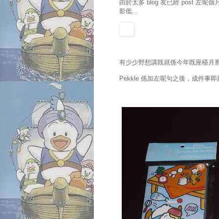
由於太多 blog 友已經 post 
影低...
有少少野想講既就係今年既座檯月曆封面果
Pekkle 係加左呢句之後，成件事即