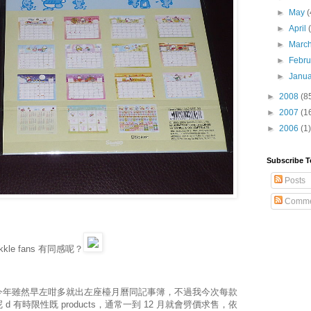
►
May
(
►
April
►
Marc
►
Febr
►
Janu
►
2008
(8
►
2007
(1
►
2006
(1)
Subscribe T
Posts
Comme
e fans 有同感呢？
今年雖然早左咁多就出左座檯月曆同記事簿，不過我今次每款
有時限性既 products，通常一到 12 月就會劈價求售，依