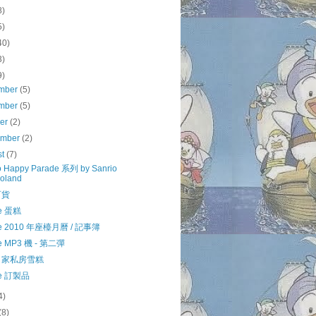
8)
5)
40)
3)
9)
mber
(5)
mber
(5)
ber
(2)
ember
(2)
st
(7)
o Happy Parade 系列 by Sanrio
oland
百貨
le 蛋糕
le 2010 年座檯月曆 / 記事簿
le MP3 機 - 第二彈
自家私房雪糕
le 訂製品
4)
(8)