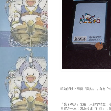
唔知我以上兩個『觀點』，有冇 Pekkl
『受了教訓』之後，人都學精左，
只買左一本！因為根據『往績』，呢 d 