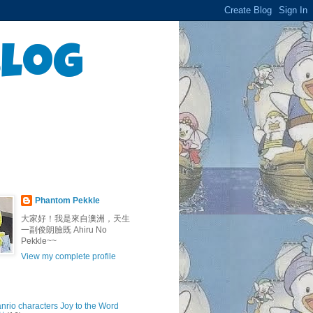
Blog
Phantom Pekkle
大家好！我是來自澳洲，天生
一副俊朗臉既 Ahiru No
Pekkle~~
View my complete profile
anrio characters Joy to the Word