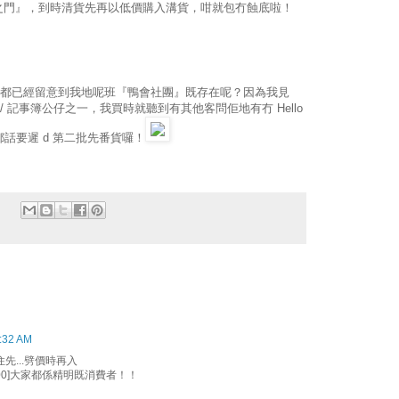
之門』，到時清貨先再以低價購入溝貨，咁就包冇蝕底啦！
ate 都已經留意到我地呢班『鴨會社團』既存在呢？因為我見
 / 記事簿公仔之一，我買時就聽到有其他客問佢地有冇 Hello
售貨員都話要遲 d 第二批先番貨囉！
1:32 AM
住先...劈價時再入
:07:00]大家都係精明既消費者！！