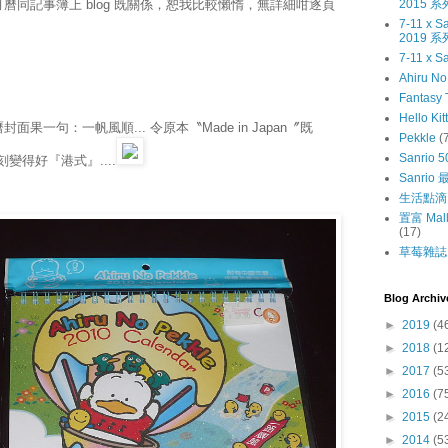
2015 系
左呢個月曆同記事簿上 blog 既關係，恕我比較懶惰，無詳細咁逐頁
7-11 x
2019 系
7-11 x S
Ahiru N
Fantasy 
Hello Kit
一句：一帆風順... 令原本〝Made in Japan〞既
Pekkle
(
Sanrio 5
刻變得好『港式』....
Sanri
生活點滴
置富 Mall
(17)
草莓雜誌〔
Blog Archiv
►
2019
(4
►
2018
(1
►
2017
(5
►
2016
(7
►
2015
(2
►
2014
(5