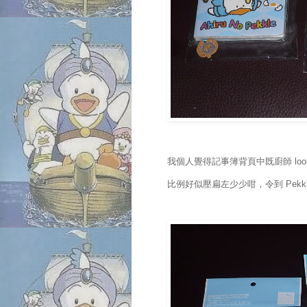
我個人覺得記事簿背頁中既廚師 loo
比例好似壓扁左少少咁，令到 Pekkl