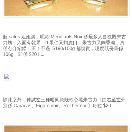
聽 sales 姐姐講，呢款 Mendiants Noir 係最多人喜歡既朱古
力塊，入面有乾果，d 果仁又夠脆口，朱古力又夠香濃，真
係冇介紹錯！正！不過 $190/100g 都幾貴，呢度既份量係
106g，即係 $201....
除此之外，仲試左三種唔同款既軟心黑朱古力〔由右至左分
別係 Caracas、Figaro noir、Rocher noir〕每粒 $20