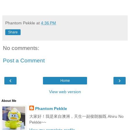
Phantom Pekkle
at
4:36 PM
Share
No comments:
Post a Comment
‹
›
Home
View web version
About Me
Phantom Pekkle
大家好！我是來自澳洲，天生一副俊朗臉既 Ahiru No
Pekkle~~
View my complete profile