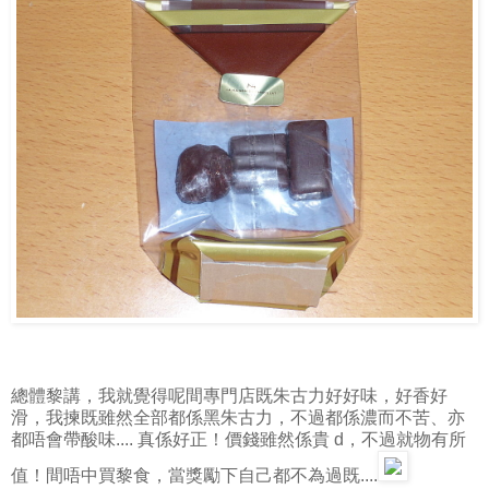
總體黎講，我就覺得呢間專門店既朱古力好好味，好香好
滑，我揀既雖然全部都係黑朱古力，不過都係濃而不苦、亦
都唔會帶酸味.... 真係好正！價錢雖然係貴 d，不過就物有所
值！間唔中買黎食，當獎勵下自己都不為過既....