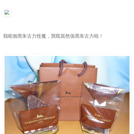
我呢個黑朱古力怪魔，買既當然係黑朱古力啦！