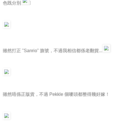
色既分別
〕
雖然打正 "Sanrio" 旗號，不過我相信都係老翻貨...
雖然唔係正版貨，不過 Pekkle 個嘜頭都整得幾好嫁！