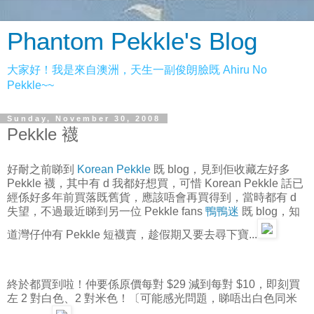
Phantom Pekkle's Blog
大家好！我是來自澳洲，天生一副俊朗臉既 Ahiru No
Pekkle~~
Sunday, November 30, 2008
Pekkle 襪
好耐之前睇到
Korean Pekkle
既 blog，見到佢收藏左好多
Pekkle 襪，其中有 d 我都好想買，可惜 Korean Pekkle 話已
經係好多年前買落既舊貨，應該唔會再買得到，當時都有 d
失望，不過最近睇到另一位 Pekkle fans
鴨鴨迷
既 blog，知
道灣仔仲有 Pekkle 短襪賣，趁假期又要去尋下寶...
終於都買到啦！仲要係原價每對 $29 減到每對 $10，即刻買
左 2 對白色、2 對米色！〔可能感光問題，睇唔出白色同米