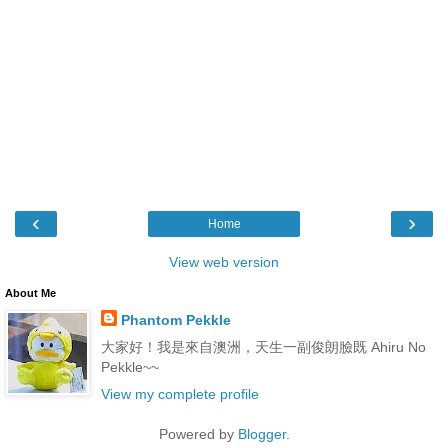
‹
›
Home
View web version
About Me
Phantom Pekkle
大家好！我是來自澳洲，天生一副俊朗臉既 Ahiru No
Pekkle~~
View my complete profile
Powered by
Blogger
.