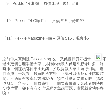
〔9〕Pekkle 4R 相簿 -- 原價 $59，現售 $49
〔10〕Pekkle F4 Clip File -- 原價 $15，現售 $7
〔11〕Pekkle Magazine File -- 原價 $15，現售 $6
之前仲未買到既 Pekkle blog 友，又係個掃貨好機會....
不
過比定個心理準備大家，排隊比錢既人係超乎想像咁多，隨
時排半個鐘頭都仲未比到錢，所以提議大家由頭行到尾，邊
行邊揀，一次過比錢買哂所有野，咁就可以慳番 d 排隊既時
間。不過最有效率既方法就係，預早計劃定要買 d 咩，搵多
位朋友一齊去，一個負責排，一個負責掃貨，又或者到時再
交換位置，睇下有冇 d 咩漏網之魚想買既，咁樣就會快好多
囉！