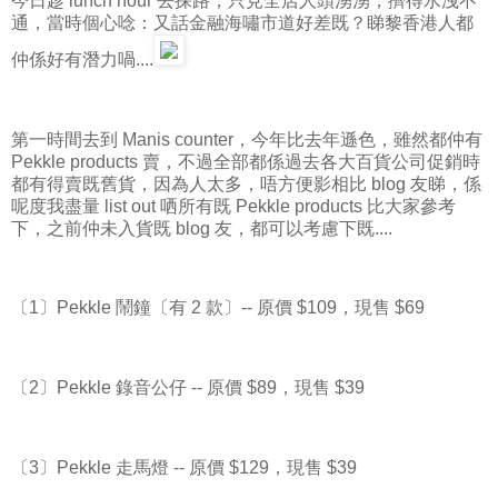
今日趁 lunch hour 去探路，只見全店人頭湧湧，擠得水洩不
通，當時個心唸：又話金融海嘯市道好差既？睇黎香港人都
仲係好有潛力喎....
第一時間去到 Manis counter，今年比去年遜色，雖然都仲有
Pekkle products 賣，不過全部都係過去各大百貨公司促銷時
都有得賣既舊貨，因為人太多，唔方便影相比 blog 友睇，係
呢度我盡量 list out 哂所有既 Pekkle products 比大家參考
下，之前仲未入貨既 blog 友，都可以考慮下既....
〔1〕Pekkle 鬧鐘〔有 2 款〕-- 原價 $109，現售 $69
〔2〕Pekkle 錄音公仔 -- 原價 $89，現售 $39
〔3〕Pekkle 走馬燈 -- 原價 $129，現售 $39