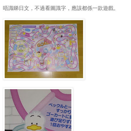
唔識睇日文，不過看圖識字，應該都係一款遊戲。