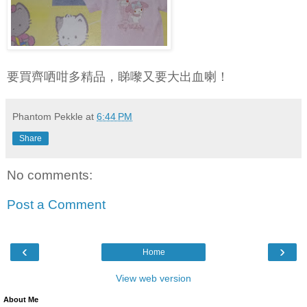
要買齊哂咁多精品，睇嚟又要大出血喇！
Phantom Pekkle
at
6:44 PM
Share
No comments:
Post a Comment
‹
›
Home
View web version
About Me