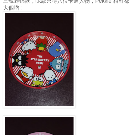
三號雜錦款，呢款只得八位卡通人物，Pekkle 相對都
大個啲！