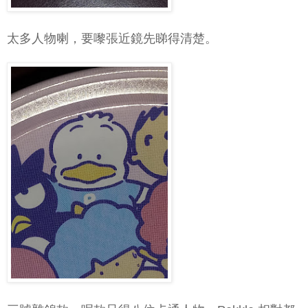
太多人物喇，要嚟張近鏡先睇得清楚。