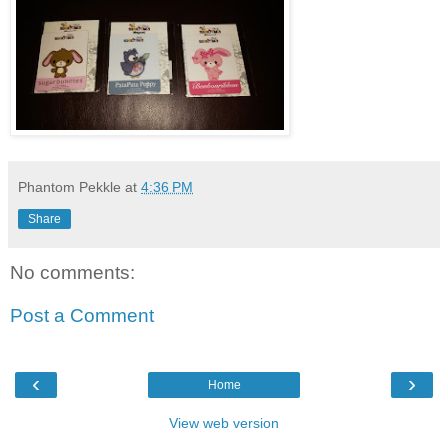
Phantom Pekkle
at
4:36 PM
Share
No comments:
Post a Comment
‹
›
Home
View web version