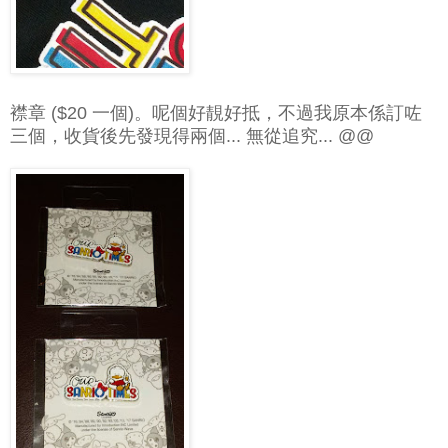
襟章 ($20 一個)。呢個好靚好抵，不過我原本係訂咗
三個，收貨後先發現得兩個... 無從追究... @@