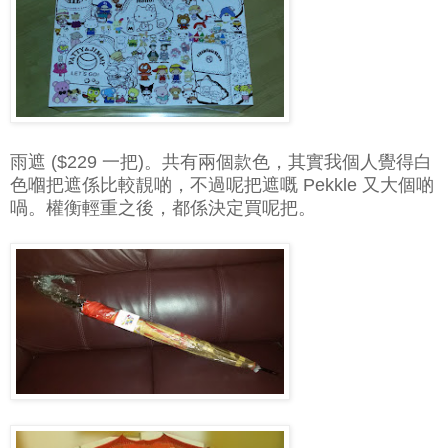
雨遮 ($229 一把)。共有兩個款色，其實我個人覺得白
色嗰把遮係比較靚啲，不過呢把遮嘅 Pekkle 又大個啲
喎。權衡輕重之後，都係決定買呢把。