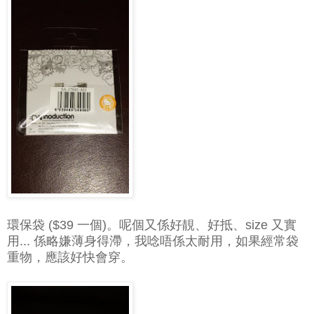
環保袋 ($39 一個)。呢個又係好靚、好抵、size 又實
用... 係略嫌薄身得滯，我唸唔係太耐用，如果經常袋
重物，應該好快會穿。