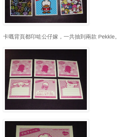
卡嘅背頁都印咗公仔嫁，一共抽到兩款 Pekkle。