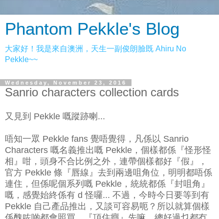
Phantom Pekkle's Blog
大家好！我是來自澳洲，天生一副俊朗臉既 Ahiru No
Pekkle~~
Wednesday, November 23, 2016
Sanrio characters collection cards
又見到 Pekkle 嘅蹤跡喇...
唔知一眾 Pekkle fans 覺唔覺得，凡係以 Sanrio
Characters 嘅名義推出嘅 Pekkle，個樣都係『怪形怪
相』咁，頭身不合比例之外，連帶個樣都好『假』，
官方 Pekkle 條『唇線』去到兩邊咀角位，明明都唔係
連住，但係呢個系列嘅 Pekkle，統統都係『封咀角』
嘅，感覺始終係有 d 怪囉... 不過，今時今日要等到有
Pekkle 自己產品推出，又談可容易呃？所以就算個樣
係醜咗啲都會照買，『頂住癮』先嘛，總好過乜都冇