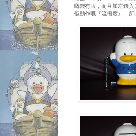
嘅錢有限，而且加左錢入
佢動作嘅『流暢度』，所