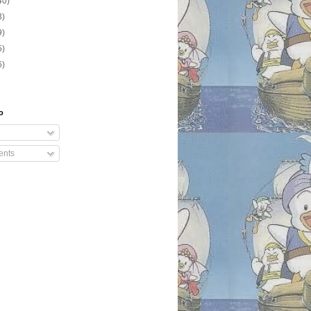
40)
3)
9)
5)
6)
o
nts