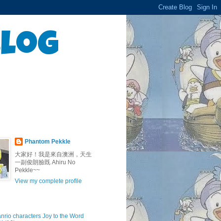
Blog
Phantom Pekkle
大家好！我是來自澳洲，天生
一副俊朗臉既 Ahiru No
Pekkle~~
View my complete profile
anrio characters Joy to the Word