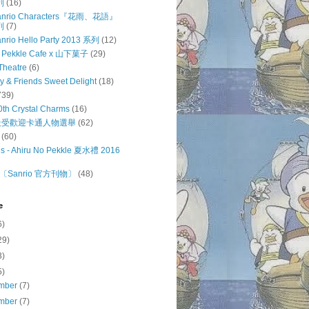
列
(16)
 Sanrio Characters『花雨、花語』
列
(7)
anrio Hello Party 2013 系列
(12)
o Pekkle Cafe x 山下菓子
(29)
Theatre
(6)
ty & Friends Sweet Delight
(18)
739)
0th Crystal Charms
(16)
o 最受歡迎卡通人物選舉
(62)
(60)
s - Ahiru No Pekkle 夏水禮 2016
Sanrio 官方刊物〕
(48)
e
6)
29)
3)
5)
mber
(7)
mber
(7)