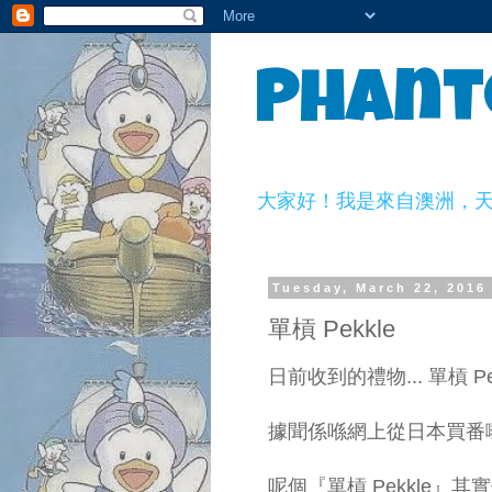
Phant
大家好！我是來自澳洲，天生一副
Tuesday, March 22, 2016
單槓 Pekkle
日前收到的禮物... 單槓 Pe
據聞係喺網上從日本買番嚟送
呢個『單槓 Pekkle