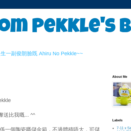
om Pekkle's 
俊朗臉既 Ahiru No Pekkle~~
About Me
kkle
比我嘅... ^^
Labels
7-11 x S
』其實係一個陶瓷嘅儲金箱，不過體積唔大，可儲