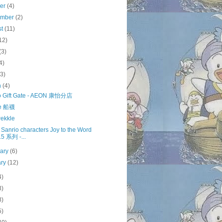
ber
(4)
ember
(2)
st
(11)
12)
(3)
4)
(3)
h
(4)
o Gift Gate - AEON 康怡分店
le 船襪
ekkle
 Sanrio characters Joy to the Word
5 系列 -...
uary
(6)
ary
(12)
4)
3)
8)
5)