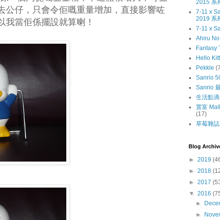
2015 系
去公仔，只會令佢嘅重量增加，直接影響咗
7-11 x
2019 系
以我當佢係擺設就算喇！
7-11 x S
Ahiru N
Fantasy 
Hello Kit
Pekkle
(
Sanrio 5
Sanri
生活點滴
置富 Mall
(17)
草莓雜誌〔
Blog Archiv
►
2019
(4
►
2018
(1
►
2017
(5
▼
2016
(7
►
Dece
►
Nove