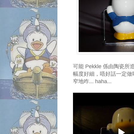
可能 Pekkle 係由陶
幅度好細，唔好話一定做唔到
窄地咋... haha...