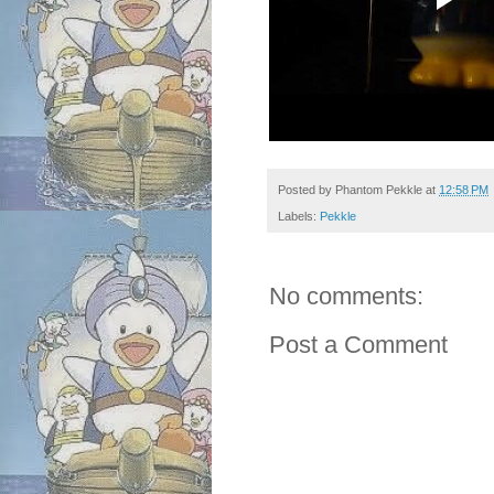
Posted by
Phantom Pekkle
at
12:58 PM
Labels:
Pekkle
No comments:
Post a Comment