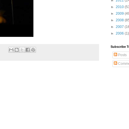
►
2011
(1
►
2010
(5
►
2009
(4
►
2008
(8
►
2007
(1
►
2006
(1)
Subscribe T
Posts
Comme