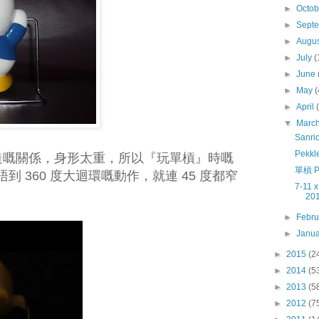
►
Octo
►
Sept
►
Augu
►
July
(
►
June
►
May
(
►
April
▼
Marc
Sanri
Pekk
瓷所造嘅關係，身形太重，所以『玩單槓』時嘅
單槓 P
 360 度大迴環嘅動作，就連 45 度都窄
7-11 x
201
►
Febr
►
Janu
►
2015
(2
►
2014
(5
►
2013
(5
►
2012
(7