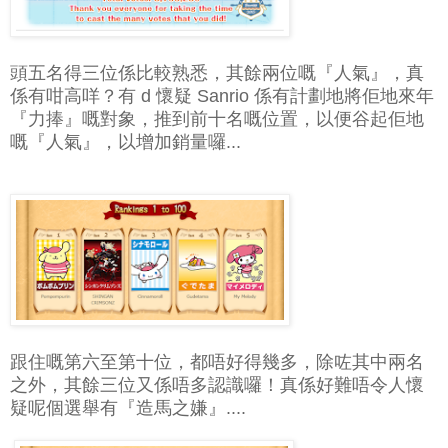
頭五名得三位係比較熟悉，其餘兩位嘅『人氣』，真
係有咁高咩？有 d 懷疑 Sanrio 係有計劃地將佢地來年
『力捧』嘅對象，推到前十名嘅位置，以便谷起佢地
嘅『人氣』，以增加銷量囉...
跟住嘅第六至第十位，都唔好得幾多，除咗其中兩名
之外，其餘三位又係唔多認識囉！真係好難唔令人懷
疑呢個選舉有『造馬之嫌』....