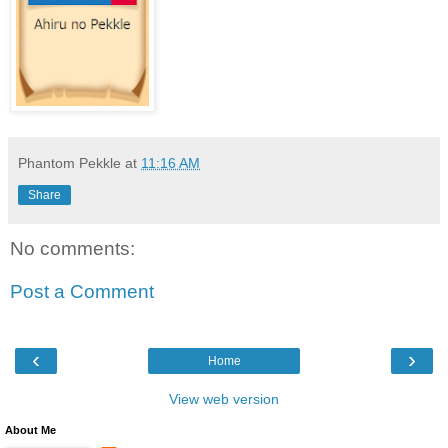
Phantom Pekkle
at
11:16 AM
Share
No comments:
Post a Comment
‹
›
Home
View web version
About Me