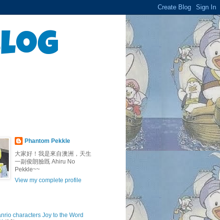
Blog
Phantom Pekkle
大家好！我是來自澳洲，天生
一副俊朗臉既 Ahiru No
Pekkle~~
View my complete profile
anrio characters Joy to the Word