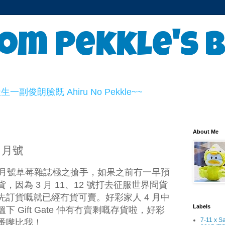
om Pekkle's 
俊朗臉既 Ahiru No Pekkle~~
About Me
4 月號
 月號草莓雜誌極之搶手，如果之前冇一早預
因為 3 月 11、12 號打去征服世界問貨
訂貨嘅就已經冇貨可賣。好彩家人 4 月中
Labels
 Gift Gate 仲有冇賣剩嘅存貨啦，好彩
7-11 x S
番嚟比我！