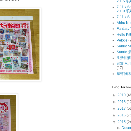
2015 系
7-11 x
2019 系
7-11 x S
Ahiru N
Fantasy 
Hello Kit
Pekkle
(
Sanrio 5
Sanri
生活點滴
置富 Mall
(17)
草莓雜誌〔
Blog Archiv
►
2019
(4
►
2018
(1
►
2017
(5
►
2016
(7
▼
2015
(2
►
Dece