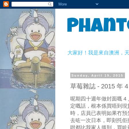
Phant
大家好！我是來自澳洲，天生一副
Sunday, April 19, 2015
草莓雜誌 - 2015 年 
呢期四十週年做封面嘅 4
定嘅話，根本係買唔到現貨，
時，店員已表明如果冇預先
去咗一次日本，即刻托佢搵下
咁都比我家人搵到，買咗