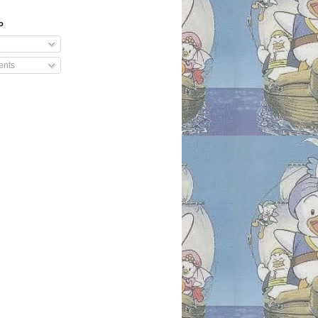
o
nts