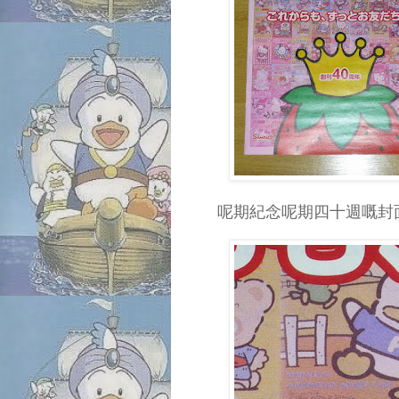
呢期紀念呢期四十週嘅封面，