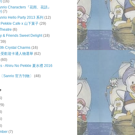
列
(16)
 Sanrio Characters『花雨、花語』
列
(7)
anrio Hello Party 2013 系列
(12)
o Pekkle Cafe x 山下菓子
(29)
Theatre
(6)
ty & Friends Sweet Delight
(18)
739)
0th Crystal Charms
(16)
o 最受歡迎卡通人物選舉
(62)
(60)
s - Ahiru No Pekkle 夏水禮 2016
Sanrio 官方刊物〕
(48)
e
6)
29)
3)
5)
4)
mber
(7)