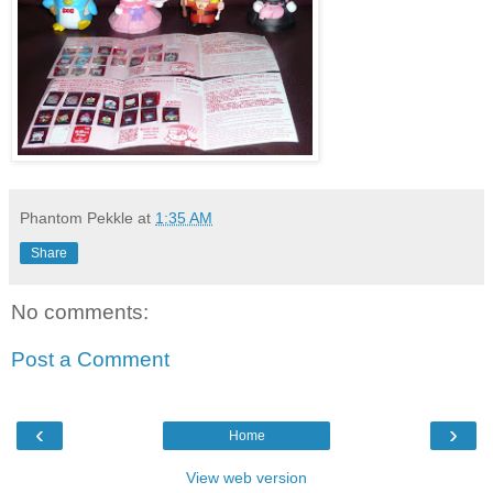
Phantom Pekkle
at
1:35 AM
Share
No comments:
Post a Comment
‹
›
Home
View web version