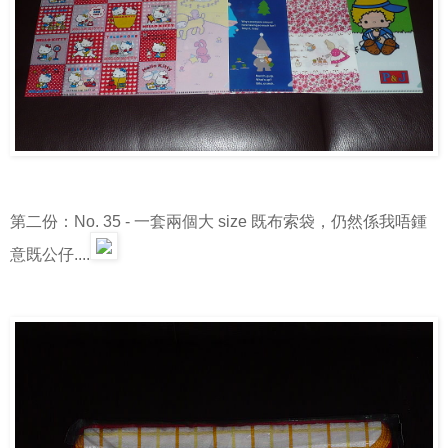
第二份：No. 35 - 一套兩個大 size 既布索袋，仍然係我唔鍾
意既公仔....