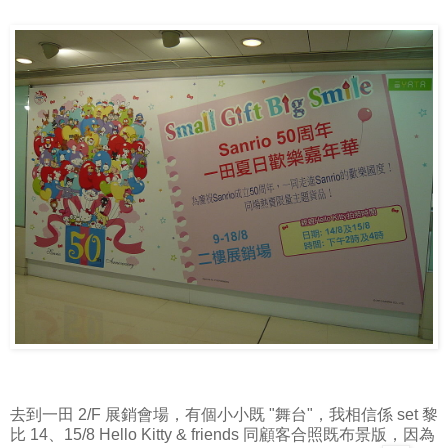
去到一田 2/F 展銷會場，有個小小既 "舞台"，我相信係 set 黎
比 14、15/8 Hello Kitty & friends 同顧客合照既布景版，因為