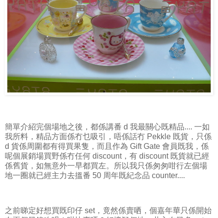
簡單介紹完個場地之後，都係講番 d 我最關心既精品.... 一如
我所料，精品方面係冇乜吸引，唔係話冇 Pekkle 既貨，只係
d 貨係周圍都有得買果隻，而且作為 Gift Gate 會員既我，係
呢個展銷場買野係冇任何 discount，有 discount 既貨就已經
係舊貨，如無意外一早都買左。所以我只係匆匆咁行左個場
地一圈就已經主力去搵番 50 周年既紀念品 counter....
之前睇定好想買既印仔 set，竟然係賣哂，個嘉年華只係開始