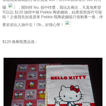
囉
〕，開到咩 No. 就中咩獎，我玩左兩次，天真地希望
可以以 $120 抽得中個 Pekkle 陶瓷錢箱，結果當然係冇可能
啦！之後我先知道原來 Pekkle 既陶瓷錢箱只係剩番一個，仲
要岩岩比人抽中左！Oh... 好揼心呀！
$120 換黎既獎品係：