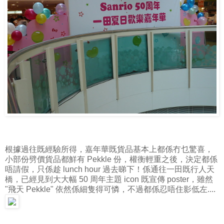
根據過往既經驗所得，嘉年華既貨品基本上都係冇乜驚喜，
小部份劈價貨品都鮮有 Pekkle 份，權衡輕重之後，決定都係
唔請假，只係趁 lunch hour 過去睇下！係通往一田既行人天
橋，已經見到大大幅 50 周年主題 icon 既宣傳 poster，雖然
"飛天 Pekkle" 依然係細隻得可憐，不過都係忍唔住影低左....