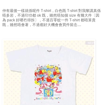
仲有最後一樣就係呢件 T-shirt，白色既 T-shirt 對我黎講真係
唔多岩，不過印功都 ok 既，雖然唔知個 size 有幾大件〔因
為 pack 好哂冇得拆〕，不過百零蚊一件 T-shirt 都唔算貴
既，雖然唔會著，不過都好大機會會買件留念....