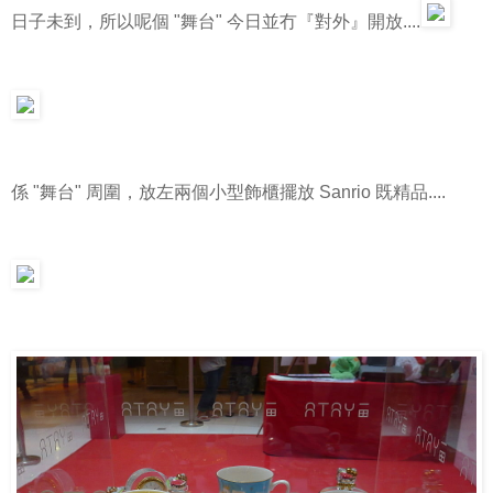
日子未到，所以呢個 "舞台" 今日並冇『對外』開放....
係 "舞台" 周圍，放左兩個小型飾櫃擺放 Sanrio 既精品....