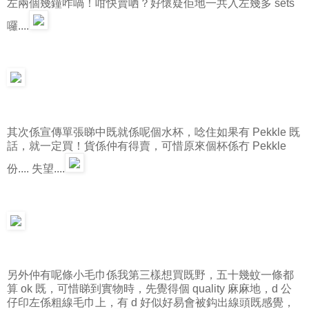
左兩個幾鐘咋喎！咁快賣哂？好懷疑佢地一共入左幾多 sets
囉....
其次係宣傳單張睇中既就係呢個水杯，唸住如果有 Pekkle 既
話，就一定買！貨係仲有得賣，可惜原來個杯係冇 Pekkle
份.... 失望....
另外仲有呢條小毛巾係我第三樣想買既野，五十幾蚊一條都
算 ok 既，可惜睇到實物時，先覺得個 quality 麻麻地，d 公
仔印左係粗線毛巾上，有 d 好似好易會被鈎出線頭既感覺，