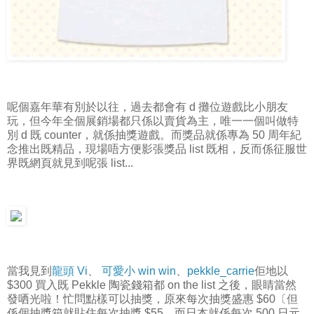
呢個嘉年華有別於以往，過去都會有 d 攤位遊戲比小朋友
玩，但今年全個展銷場都只係以賣貨為主，唯一一個叫做特
別 d 既 counter，就係抽獎遊戲。而獎品就係專為 50 周年紀
念推出既精品，現場唔方便影張獎品 list 既相，反而係征服世
界既網頁就見到呢張 list...
當我見到
龍頭 Vi
、
可愛小 win win
、
pekkle_carrie
佢地以
$300 買入既 Pekkle 陶瓷錢箱都 on the list 之後，眼睛當然
發哂光啦！忙問點樣可以抽獎，原來每次抽獎盛惠 $60〔但
係個抽獎箱就貼住每次抽獎 $55，而日本就係每次 500 日元