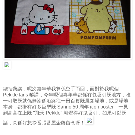
總括黎講，呢次嘉年華我算係空手而回，而對於我呢個
Pekkle fans 黎講，今年呢個嘉年華都係冇乜吸引既地方，唯
一可取既就係無論係沿路往一田百貨既展銷場地，或是場地
本身，都掛有好多巨型既 Sanrio 50 周年 icon poster，一見
到高高在上既 "飛天 Pekkle" 就覺得好鬼吸引，如果可以既
話，真係好想拎番張番屋企黎留念呀！