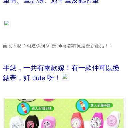
筆筒、筆記簿、原子筆及鉛芯筆
而以下呢 D 就連係阿 Vi 既 blog 都冇見過既新產品！！
手錶，一共有兩款嫁！有一款仲可以換
錶帶，好 cute 呀！