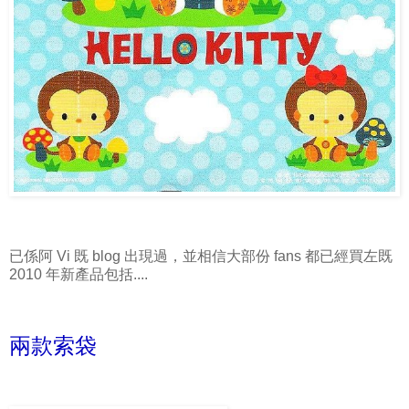
已係阿 Vi 既 blog 出現過，並相信大部份 fans 都已經買左既
2010 年新產品包括....
兩款索袋