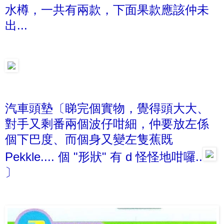
水樽，一共有兩款，下面果款應該仲未
出...
汽車頭墊〔睇完個實物，覺得頭大大、
對手又剩番兩個波仔咁細，仲要放左係
個下巴度、而個身又變左隻蕉既
Pekkle.... 個 "形狀" 有 d 怪怪地咁囉..
〕