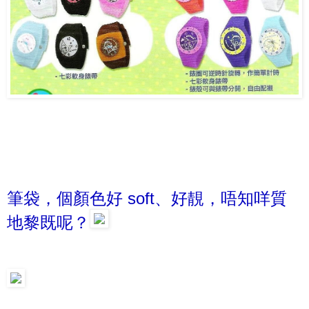
筆袋，個顏色好 soft、好靚，唔知咩質
地黎既呢？